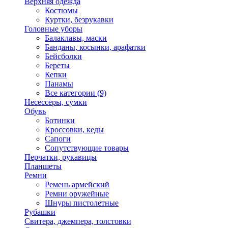
Верхняя одежда
Костюмы
Куртки, безрукавки
Головные уборы
Балаклавы, маски
Банданы, косынки, арафатки
Бейсболки
Береты
Кепки
Панамы
Все категории (9)
Несессеры, сумки
Обувь
Ботинки
Кроссовки, кеды
Сапоги
Сопутствующие товары
Перчатки, рукавицы
Планшеты
Ремни
Ремень армейский
Ремни оружейные
Шнуры пистолетные
Рубашки
Свитера, джемпера, толстовки