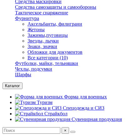
Средства маскировки
Средства самозащиты и самообороны
Тактическое снаряжение
Фурнитура
Аксельбанты, филиграни
Жетоны
Зажимы,пуговицы
Звезды, лычки
Знаки, значки
Обложки для документов
Все категории (10)
Футболки, майки, тельняшки
Чехлы, подсумки
Шарфы
Каталог
Форма для военных
Туризм
Спецодежда и СИЗ
Страйкбол
Сувенирная продукция
×