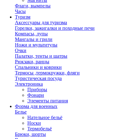
Магниты
Флаги, вымпелы
Часы
Туризм
Аксессуары для туризма
Горелки, зажигалки и походные печи
Компасы, лупы
Мангалы и грили
Ножи и мультитулы
Очки
Палатки, тенты и шатры
Рюкзаки, ранцы
Спальники и коврики
Термосы ,термокружки, фляги
Туристическая посуда
Электроника
Приборы
Фонари
Элементы питания
Форма для военных
Белье
Нательное бельё
Носки
Термобельё
Брюки, шорты