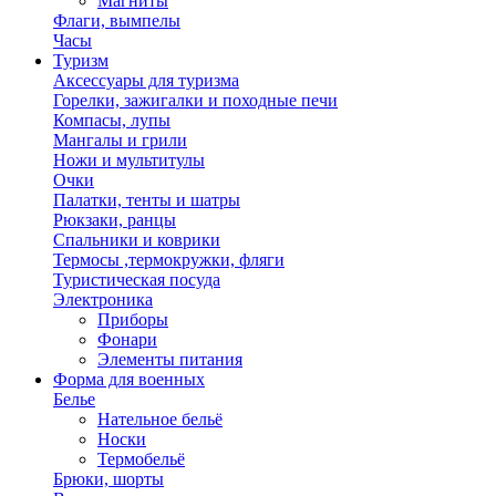
Магниты
Флаги, вымпелы
Часы
Туризм
Аксессуары для туризма
Горелки, зажигалки и походные печи
Компасы, лупы
Мангалы и грили
Ножи и мультитулы
Очки
Палатки, тенты и шатры
Рюкзаки, ранцы
Спальники и коврики
Термосы ,термокружки, фляги
Туристическая посуда
Электроника
Приборы
Фонари
Элементы питания
Форма для военных
Белье
Нательное бельё
Носки
Термобельё
Брюки, шорты