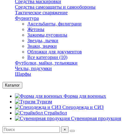
Средства маскировки
Средства самозащиты и самообороны
Тактическое снаряжение
Фурнитура
Аксельбанты, филиграни
Жетоны
Зажимы,пуговицы
Звезды, лычки
Знаки, значки
Обложки для документов
Все категории (10)
Футболки, майки, тельняшки
Чехлы, подсумки
Шарфы
Каталог
Форма для военных
Туризм
Спецодежда и СИЗ
Страйкбол
Сувенирная продукция
×