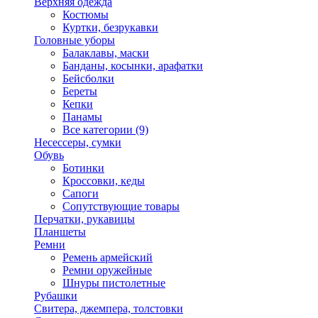
Верхняя одежда
Костюмы
Куртки, безрукавки
Головные уборы
Балаклавы, маски
Банданы, косынки, арафатки
Бейсболки
Береты
Кепки
Панамы
Все категории (9)
Несессеры, сумки
Обувь
Ботинки
Кроссовки, кеды
Сапоги
Сопутствующие товары
Перчатки, рукавицы
Планшеты
Ремни
Ремень армейский
Ремни оружейные
Шнуры пистолетные
Рубашки
Свитера, джемпера, толстовки