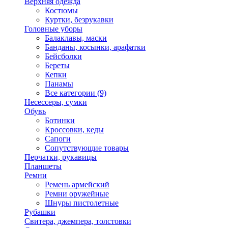
Верхняя одежда
Костюмы
Куртки, безрукавки
Головные уборы
Балаклавы, маски
Банданы, косынки, арафатки
Бейсболки
Береты
Кепки
Панамы
Все категории (9)
Несессеры, сумки
Обувь
Ботинки
Кроссовки, кеды
Сапоги
Сопутствующие товары
Перчатки, рукавицы
Планшеты
Ремни
Ремень армейский
Ремни оружейные
Шнуры пистолетные
Рубашки
Свитера, джемпера, толстовки