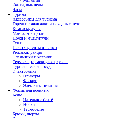
Магниты
Флаги, вымпелы
Часы
Туризм
Аксессуары для туризма
Горелки, зажигалки и походные печи
Компасы, лупы
Мангалы и грили
Ножи и мультитулы
Очки
Палатки, тенты и шатры
Рюкзаки, ранцы
Спальники и коврики
Термосы ,термокружки, фляги
Туристическая посуда
Электроника
Приборы
Фонари
Элементы питания
Форма для военных
Белье
Нательное бельё
Носки
Термобельё
Брюки, шорты