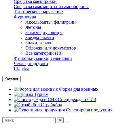
Средства маскировки
Средства самозащиты и самообороны
Тактическое снаряжение
Фурнитура
Аксельбанты, филиграни
Жетоны
Зажимы,пуговицы
Звезды, лычки
Знаки, значки
Обложки для документов
Все категории (10)
Футболки, майки, тельняшки
Чехлы, подсумки
Шарфы
Каталог
Форма для военных
Туризм
Спецодежда и СИЗ
Страйкбол
Сувенирная продукция
×