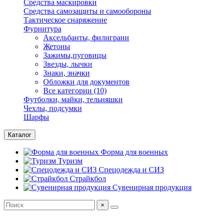
Средства маскировки
Средства самозащиты и самообороны
Тактическое снаряжение
Фурнитура
Аксельбанты, филиграни
Жетоны
Зажимы,пуговицы
Звезды, лычки
Знаки, значки
Обложки для документов
Все категории (10)
Футболки, майки, тельняшки
Чехлы, подсумки
Шарфы
Каталог
Форма для военных
Туризм
Спецодежда и СИЗ
Страйкбол
Сувенирная продукция
×