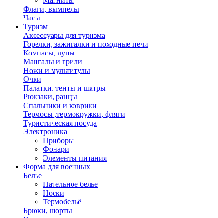
Магниты
Флаги, вымпелы
Часы
Туризм
Аксессуары для туризма
Горелки, зажигалки и походные печи
Компасы, лупы
Мангалы и грили
Ножи и мультитулы
Очки
Палатки, тенты и шатры
Рюкзаки, ранцы
Спальники и коврики
Термосы ,термокружки, фляги
Туристическая посуда
Электроника
Приборы
Фонари
Элементы питания
Форма для военных
Белье
Нательное бельё
Носки
Термобельё
Брюки, шорты