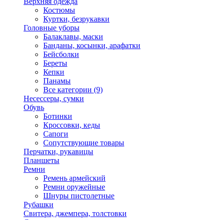
Верхняя одежда
Костюмы
Куртки, безрукавки
Головные уборы
Балаклавы, маски
Банданы, косынки, арафатки
Бейсболки
Береты
Кепки
Панамы
Все категории (9)
Несессеры, сумки
Обувь
Ботинки
Кроссовки, кеды
Сапоги
Сопутствующие товары
Перчатки, рукавицы
Планшеты
Ремни
Ремень армейский
Ремни оружейные
Шнуры пистолетные
Рубашки
Свитера, джемпера, толстовки