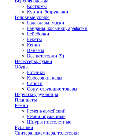
Верхняя одежда
Костюмы
Куртки, безрукавки
Головные уборы
Балаклавы, маски
Банданы, косынки, арафатки
Бейсболки
Береты
Кепки
Панамы
Все категории (9)
Несессеры, сумки
Обувь
Ботинки
Кроссовки, кеды
Сапоги
Сопутствующие товары
Перчатки, рукавицы
Планшеты
Ремни
Ремень армейский
Ремни оружейные
Шнуры пистолетные
Рубашки
Свитера, джемпера, толстовки