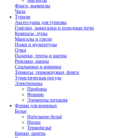
Магниты
Флаги, вымпелы
Часы
Туризм
Аксессуары для туризма
Горелки, зажигалки и походные печи
Компасы, лупы
Мангалы и грили
Ножи и мультитулы
Очки
Палатки, тенты и шатры
Рюкзаки, ранцы
Спальники и коврики
Термосы ,термокружки, фляги
Туристическая посуда
Электроника
Приборы
Фонари
Элементы питания
Форма для военных
Белье
Нательное бельё
Носки
Термобельё
Брюки, шорты