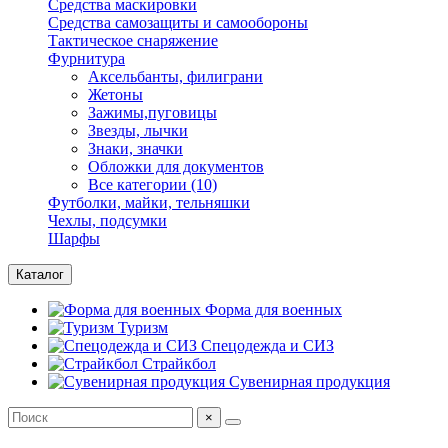
Средства маскировки
Средства самозащиты и самообороны
Тактическое снаряжение
Фурнитура
Аксельбанты, филиграни
Жетоны
Зажимы,пуговицы
Звезды, лычки
Знаки, значки
Обложки для документов
Все категории (10)
Футболки, майки, тельняшки
Чехлы, подсумки
Шарфы
Каталог
Форма для военных
Туризм
Спецодежда и СИЗ
Страйкбол
Сувенирная продукция
×