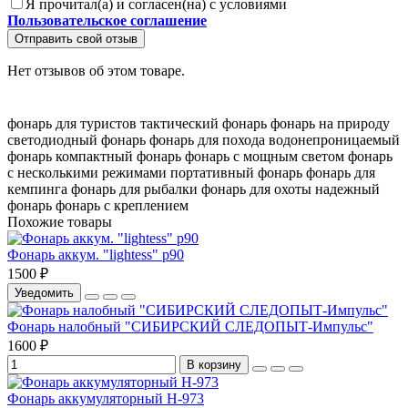
Я прочитал(а) и согласен(на) с условиями
Пользовательское соглашение
Отправить свой отзыв
Нет отзывов об этом товаре.
фонарь для туристов
тактический фонарь
фонарь на природу
светодиодный фонарь
фонарь для похода
водонепроницаемый
фонарь
компактный фонарь
фонарь с мощным светом
фонарь
с несколькими режимами
портативный фонарь
фонарь для
кемпинга
фонарь для рыбалки
фонарь для охоты
надежный
фонарь
фонарь с креплением
Похожие товары
Фонарь аккум. "lightess" p90
1500 ₽
Уведомить
Фонарь налобный "СИБИРСКИЙ СЛЕДОПЫТ-Импульс"
1600 ₽
В корзину
Фонарь аккумуляторный Н-973