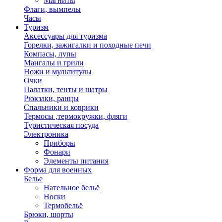
Магниты
Флаги, вымпелы
Часы
Туризм
Аксессуары для туризма
Горелки, зажигалки и походные печи
Компасы, лупы
Мангалы и грили
Ножи и мультитулы
Очки
Палатки, тенты и шатры
Рюкзаки, ранцы
Спальники и коврики
Термосы ,термокружки, фляги
Туристическая посуда
Электроника
Приборы
Фонари
Элементы питания
Форма для военных
Белье
Нательное бельё
Носки
Термобельё
Брюки, шорты