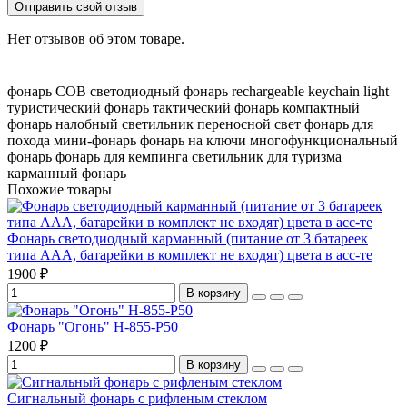
Отправить свой отзыв
Нет отзывов об этом товаре.
фонарь COB
светодиодный фонарь
rechargeable keychain light
туристический фонарь
тактический фонарь
компактный
фонарь
налобный светильник
переносной свет
фонарь для
похода
мини-фонарь
фонарь на ключи
многофункциональный
фонарь
фонарь для кемпинга
светильник для туризма
карманный фонарь
Похожие товары
Фонарь светодиодный карманный (питание от 3 батареек
типа ААА, батарейки в комплект не входят) цвета в асс-те
1900 ₽
В корзину
Фонарь "Огонь" H-855-P50
1200 ₽
В корзину
Сигнальный фонарь с рифленым стеклом