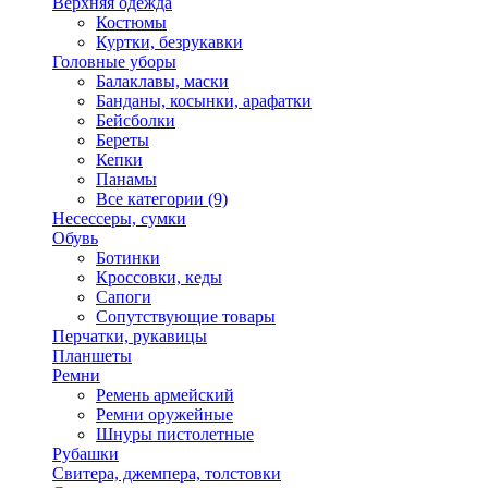
Верхняя одежда
Костюмы
Куртки, безрукавки
Головные уборы
Балаклавы, маски
Банданы, косынки, арафатки
Бейсболки
Береты
Кепки
Панамы
Все категории (9)
Несессеры, сумки
Обувь
Ботинки
Кроссовки, кеды
Сапоги
Сопутствующие товары
Перчатки, рукавицы
Планшеты
Ремни
Ремень армейский
Ремни оружейные
Шнуры пистолетные
Рубашки
Свитера, джемпера, толстовки