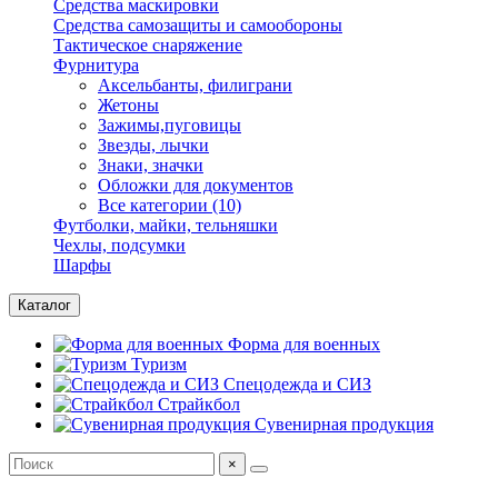
Средства маскировки
Средства самозащиты и самообороны
Тактическое снаряжение
Фурнитура
Аксельбанты, филиграни
Жетоны
Зажимы,пуговицы
Звезды, лычки
Знаки, значки
Обложки для документов
Все категории (10)
Футболки, майки, тельняшки
Чехлы, подсумки
Шарфы
Каталог
Форма для военных
Туризм
Спецодежда и СИЗ
Страйкбол
Сувенирная продукция
×