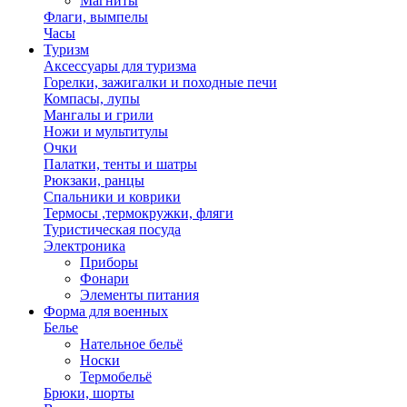
Магниты
Флаги, вымпелы
Часы
Туризм
Аксессуары для туризма
Горелки, зажигалки и походные печи
Компасы, лупы
Мангалы и грили
Ножи и мультитулы
Очки
Палатки, тенты и шатры
Рюкзаки, ранцы
Спальники и коврики
Термосы ,термокружки, фляги
Туристическая посуда
Электроника
Приборы
Фонари
Элементы питания
Форма для военных
Белье
Нательное бельё
Носки
Термобельё
Брюки, шорты