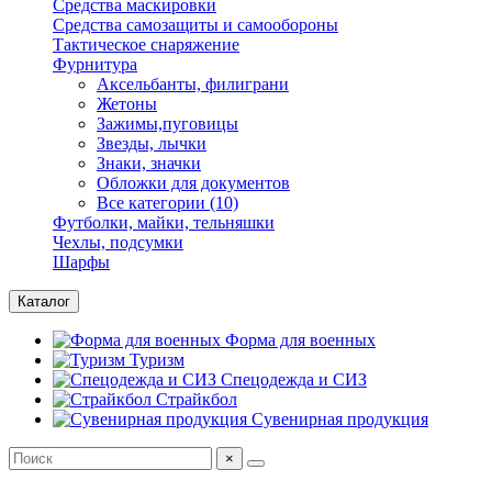
Средства маскировки
Средства самозащиты и самообороны
Тактическое снаряжение
Фурнитура
Аксельбанты, филиграни
Жетоны
Зажимы,пуговицы
Звезды, лычки
Знаки, значки
Обложки для документов
Все категории (10)
Футболки, майки, тельняшки
Чехлы, подсумки
Шарфы
Каталог
Форма для военных
Туризм
Спецодежда и СИЗ
Страйкбол
Сувенирная продукция
×