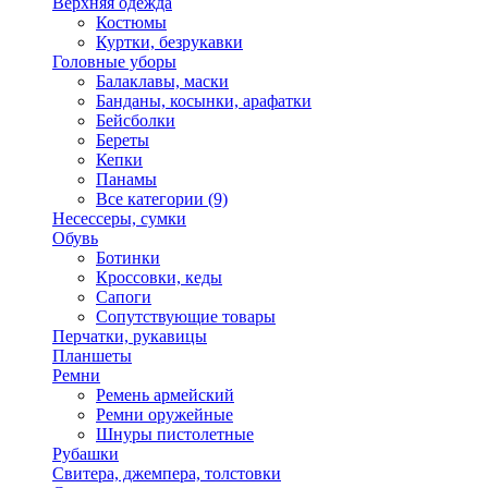
Верхняя одежда
Костюмы
Куртки, безрукавки
Головные уборы
Балаклавы, маски
Банданы, косынки, арафатки
Бейсболки
Береты
Кепки
Панамы
Все категории (9)
Несессеры, сумки
Обувь
Ботинки
Кроссовки, кеды
Сапоги
Сопутствующие товары
Перчатки, рукавицы
Планшеты
Ремни
Ремень армейский
Ремни оружейные
Шнуры пистолетные
Рубашки
Свитера, джемпера, толстовки