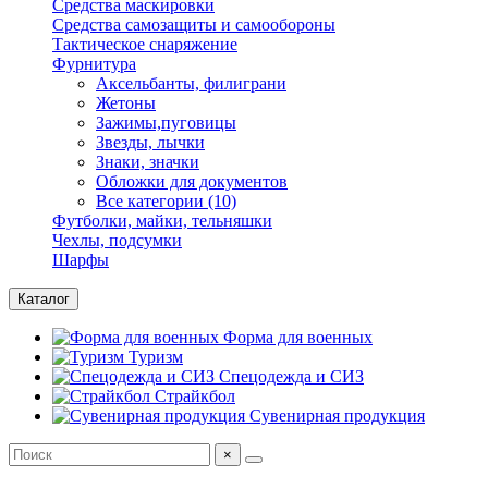
Средства маскировки
Средства самозащиты и самообороны
Тактическое снаряжение
Фурнитура
Аксельбанты, филиграни
Жетоны
Зажимы,пуговицы
Звезды, лычки
Знаки, значки
Обложки для документов
Все категории (10)
Футболки, майки, тельняшки
Чехлы, подсумки
Шарфы
Каталог
Форма для военных
Туризм
Спецодежда и СИЗ
Страйкбол
Сувенирная продукция
×