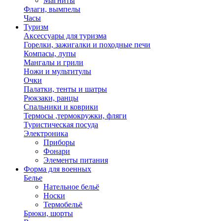
Магниты
Флаги, вымпелы
Часы
Туризм
Аксессуары для туризма
Горелки, зажигалки и походные печи
Компасы, лупы
Мангалы и грили
Ножи и мультитулы
Очки
Палатки, тенты и шатры
Рюкзаки, ранцы
Спальники и коврики
Термосы ,термокружки, фляги
Туристическая посуда
Электроника
Приборы
Фонари
Элементы питания
Форма для военных
Белье
Нательное бельё
Носки
Термобельё
Брюки, шорты