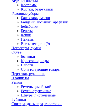
Верхняя одежда
Костюмы
Куртки, безрукавки
Головные уборы
Балаклавы, маски
Банданы, косынки, арафатки
Бейсболки
Береты
Кепки
Панамы
Все категории (9)
Несессеры, сумки
Обувь
Ботинки
Кроссовки, кеды
Сапоги
Сопутствующие товары
Перчатки, рукавицы
Планшеты
Ремни
Ремень армейский
Ремни оружейные
Шнуры пистолетные
Рубашки
Свитера, джемпера, толстовки