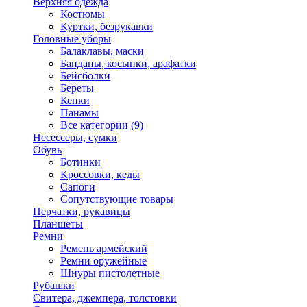
Верхняя одежда
Костюмы
Куртки, безрукавки
Головные уборы
Балаклавы, маски
Банданы, косынки, арафатки
Бейсболки
Береты
Кепки
Панамы
Все категории (9)
Несессеры, сумки
Обувь
Ботинки
Кроссовки, кеды
Сапоги
Сопутствующие товары
Перчатки, рукавицы
Планшеты
Ремни
Ремень армейский
Ремни оружейные
Шнуры пистолетные
Рубашки
Свитера, джемпера, толстовки