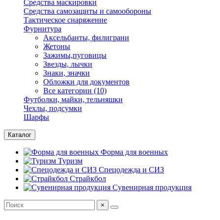
Средства маскировки
Средства самозащиты и самообороны
Тактическое снаряжение
Фурнитура
Аксельбанты, филиграни
Жетоны
Зажимы,пуговицы
Звезды, лычки
Знаки, значки
Обложки для документов
Все категории (10)
Футболки, майки, тельняшки
Чехлы, подсумки
Шарфы
Каталог
Форма для военных
Туризм
Спецодежда и СИЗ
Страйкбол
Сувенирная продукция
×