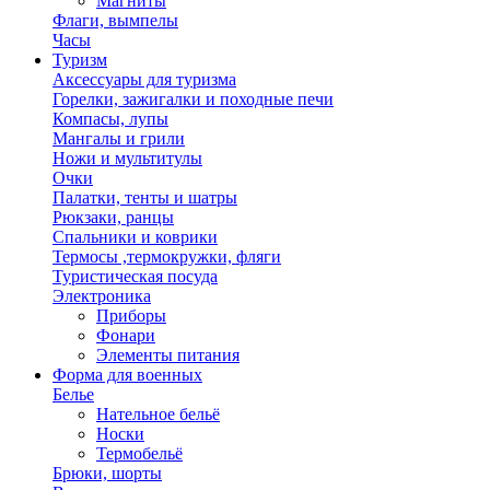
Магниты
Флаги, вымпелы
Часы
Туризм
Аксессуары для туризма
Горелки, зажигалки и походные печи
Компасы, лупы
Мангалы и грили
Ножи и мультитулы
Очки
Палатки, тенты и шатры
Рюкзаки, ранцы
Спальники и коврики
Термосы ,термокружки, фляги
Туристическая посуда
Электроника
Приборы
Фонари
Элементы питания
Форма для военных
Белье
Нательное бельё
Носки
Термобельё
Брюки, шорты