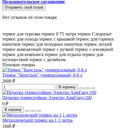
Пользовательское соглашение
Отправить свой отзыв
Нет отзывов об этом товаре.
термос для туризма
термос 0
75 литра
термос Следопыт
термос для похода
термос с крышкой
термос для горячих
напитков
термос для холодных напитков
термос легкий
термос компактный
термос с ручкой
термос с изоляцией
термос для кемпинга
термос для отдыха
термос для
путешествий
термос с дизайном
Похожие товары
Термос "Биосталь" универсальный, 0,8 л
2600 ₽
В корзину
Печатки термостойкие Электро АрмГард-100
0 ₽
В корзину
Металлический термос на 1,1 литра
1600 ₽