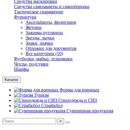
Средства маскировки
Средства самозащиты и самообороны
Тактическое снаряжение
Фурнитура
Аксельбанты, филиграни
Жетоны
Зажимы,пуговицы
Звезды, лычки
Знаки, значки
Обложки для документов
Все категории (10)
Футболки, майки, тельняшки
Чехлы, подсумки
Шарфы
Каталог
Форма для военных
Туризм
Спецодежда и СИЗ
Страйкбол
Сувенирная продукция
×