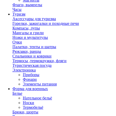
Магниты
Флаги, вымпелы
Часы
Туризм
Аксессуары для туризма
Горелки, зажигалки и походные печи
Компасы, лупы
Мангалы и грили
Ножи и мультитулы
Очки
Палатки, тенты и шатры
Рюкзаки, ранцы
Спальники и коврики
Термосы ,термокружки, фляги
Туристическая посуда
Электроника
Приборы
Фонари
Элементы питания
Форма для военных
Белье
Нательное бельё
Носки
Термобельё
Брюки, шорты