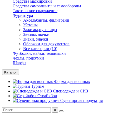
Средства маскировки
Средства самозащиты и самообороны
Тактическое снаряжение
Фурнитура
Аксельбанты, филиграни
Жетоны
Зажимы,пуговицы
Звезды, лычки
Знаки, значки
Обложки для документов
Все категории (10)
Футболки, майки, тельняшки
Чехлы, подсумки
Шарфы
Каталог
Форма для военных
Туризм
Спецодежда и СИЗ
Страйкбол
Сувенирная продукция
×