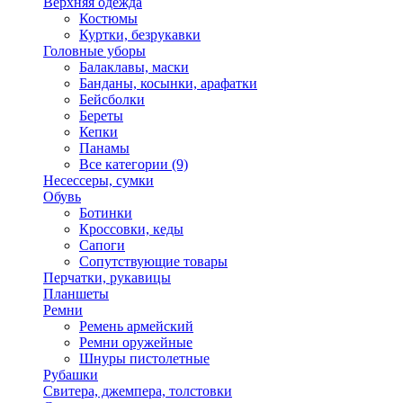
Верхняя одежда
Костюмы
Куртки, безрукавки
Головные уборы
Балаклавы, маски
Банданы, косынки, арафатки
Бейсболки
Береты
Кепки
Панамы
Все категории (9)
Несессеры, сумки
Обувь
Ботинки
Кроссовки, кеды
Сапоги
Сопутствующие товары
Перчатки, рукавицы
Планшеты
Ремни
Ремень армейский
Ремни оружейные
Шнуры пистолетные
Рубашки
Свитера, джемпера, толстовки