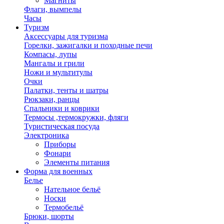
Магниты
Флаги, вымпелы
Часы
Туризм
Аксессуары для туризма
Горелки, зажигалки и походные печи
Компасы, лупы
Мангалы и грили
Ножи и мультитулы
Очки
Палатки, тенты и шатры
Рюкзаки, ранцы
Спальники и коврики
Термосы ,термокружки, фляги
Туристическая посуда
Электроника
Приборы
Фонари
Элементы питания
Форма для военных
Белье
Нательное бельё
Носки
Термобельё
Брюки, шорты