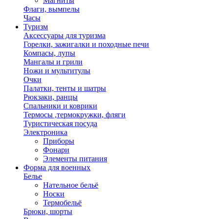
Магниты
Флаги, вымпелы
Часы
Туризм
Аксессуары для туризма
Горелки, зажигалки и походные печи
Компасы, лупы
Мангалы и грили
Ножи и мультитулы
Очки
Палатки, тенты и шатры
Рюкзаки, ранцы
Спальники и коврики
Термосы ,термокружки, фляги
Туристическая посуда
Электроника
Приборы
Фонари
Элементы питания
Форма для военных
Белье
Нательное бельё
Носки
Термобельё
Брюки, шорты