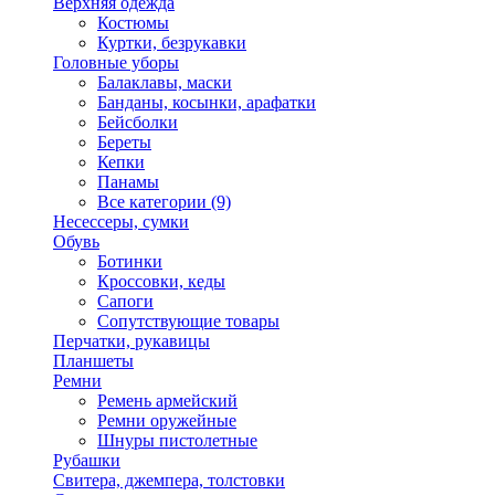
Верхняя одежда
Костюмы
Куртки, безрукавки
Головные уборы
Балаклавы, маски
Банданы, косынки, арафатки
Бейсболки
Береты
Кепки
Панамы
Все категории (9)
Несессеры, сумки
Обувь
Ботинки
Кроссовки, кеды
Сапоги
Сопутствующие товары
Перчатки, рукавицы
Планшеты
Ремни
Ремень армейский
Ремни оружейные
Шнуры пистолетные
Рубашки
Свитера, джемпера, толстовки