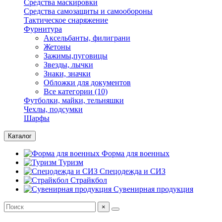
Средства маскировки
Средства самозащиты и самообороны
Тактическое снаряжение
Фурнитура
Аксельбанты, филиграни
Жетоны
Зажимы,пуговицы
Звезды, лычки
Знаки, значки
Обложки для документов
Все категории (10)
Футболки, майки, тельняшки
Чехлы, подсумки
Шарфы
Каталог
Форма для военных
Туризм
Спецодежда и СИЗ
Страйкбол
Сувенирная продукция
×