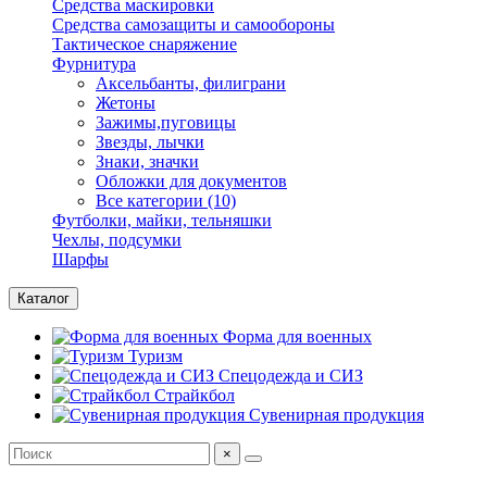
Средства маскировки
Средства самозащиты и самообороны
Тактическое снаряжение
Фурнитура
Аксельбанты, филиграни
Жетоны
Зажимы,пуговицы
Звезды, лычки
Знаки, значки
Обложки для документов
Все категории (10)
Футболки, майки, тельняшки
Чехлы, подсумки
Шарфы
Каталог
Форма для военных
Туризм
Спецодежда и СИЗ
Страйкбол
Сувенирная продукция
×