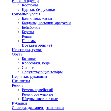
Верхняя одежда
Костюмы
Куртки, безрукавки
Головные уборы
Балаклавы, маски
Банданы, косынки, арафатки
Бейсболки
Береты
Кепки
Панамы
Все категории (9)
Несессеры, сумки
Обувь
Ботинки
Кроссовки, кеды
Сапоги
Сопутствующие товары
Перчатки, рукавицы
Планшеты
Ремни
Ремень армейский
Ремни оружейные
Шнуры пистолетные
Рубашки
Свитера, джемпера, толстовки