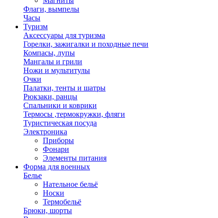
Магниты
Флаги, вымпелы
Часы
Туризм
Аксессуары для туризма
Горелки, зажигалки и походные печи
Компасы, лупы
Мангалы и грили
Ножи и мультитулы
Очки
Палатки, тенты и шатры
Рюкзаки, ранцы
Спальники и коврики
Термосы ,термокружки, фляги
Туристическая посуда
Электроника
Приборы
Фонари
Элементы питания
Форма для военных
Белье
Нательное бельё
Носки
Термобельё
Брюки, шорты