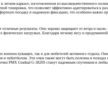
 легком каркасe, изготовленном из высококачественного полика
ой тонировки, что позволяет эффективно адаптироваться к раз
мфортную посадку и надежную фиксацию, что особенно важно п
тличные результаты. Они хорошо защищают от ветра и пыли, что
х физических нагрузках. Благодаря легкому весу и продуманной
 военнослужащих, так и для любителей активного отдыха. Они и
м и пейнтболом. Эти очки также могут быть полезны в походах 
, очки PMX Gradual G-3820S станут надежным спутником в любы