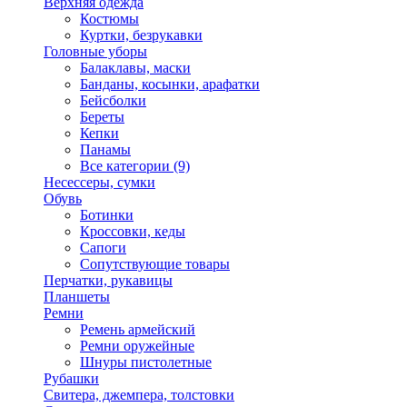
Верхняя одежда
Костюмы
Куртки, безрукавки
Головные уборы
Балаклавы, маски
Банданы, косынки, арафатки
Бейсболки
Береты
Кепки
Панамы
Все категории (9)
Несессеры, сумки
Обувь
Ботинки
Кроссовки, кеды
Сапоги
Сопутствующие товары
Перчатки, рукавицы
Планшеты
Ремни
Ремень армейский
Ремни оружейные
Шнуры пистолетные
Рубашки
Свитера, джемпера, толстовки