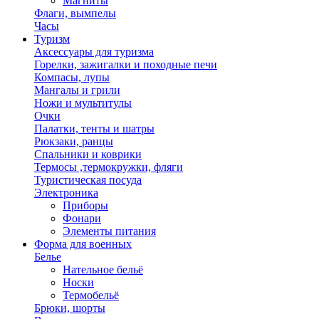
Магниты
Флаги, вымпелы
Часы
Туризм
Аксессуары для туризма
Горелки, зажигалки и походные печи
Компасы, лупы
Мангалы и грили
Ножи и мультитулы
Очки
Палатки, тенты и шатры
Рюкзаки, ранцы
Спальники и коврики
Термосы ,термокружки, фляги
Туристическая посуда
Электроника
Приборы
Фонари
Элементы питания
Форма для военных
Белье
Нательное бельё
Носки
Термобельё
Брюки, шорты