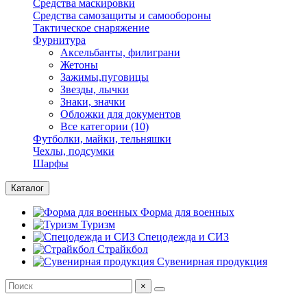
Средства маскировки
Средства самозащиты и самообороны
Тактическое снаряжение
Фурнитура
Аксельбанты, филиграни
Жетоны
Зажимы,пуговицы
Звезды, лычки
Знаки, значки
Обложки для документов
Все категории (10)
Футболки, майки, тельняшки
Чехлы, подсумки
Шарфы
Каталог
Форма для военных
Туризм
Спецодежда и СИЗ
Страйкбол
Сувенирная продукция
×