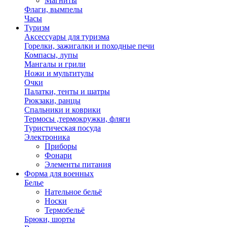
Магниты
Флаги, вымпелы
Часы
Туризм
Аксессуары для туризма
Горелки, зажигалки и походные печи
Компасы, лупы
Мангалы и грили
Ножи и мультитулы
Очки
Палатки, тенты и шатры
Рюкзаки, ранцы
Спальники и коврики
Термосы ,термокружки, фляги
Туристическая посуда
Электроника
Приборы
Фонари
Элементы питания
Форма для военных
Белье
Нательное бельё
Носки
Термобельё
Брюки, шорты