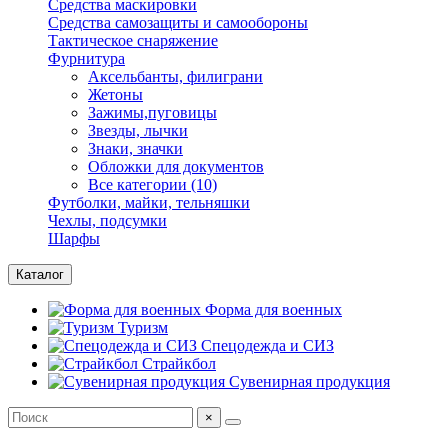
Средства маскировки
Средства самозащиты и самообороны
Тактическое снаряжение
Фурнитура
Аксельбанты, филиграни
Жетоны
Зажимы,пуговицы
Звезды, лычки
Знаки, значки
Обложки для документов
Все категории (10)
Футболки, майки, тельняшки
Чехлы, подсумки
Шарфы
Каталог
Форма для военных
Туризм
Спецодежда и СИЗ
Страйкбол
Сувенирная продукция
×