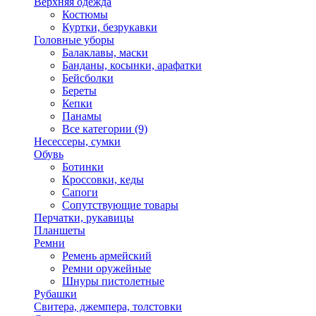
Верхняя одежда
Костюмы
Куртки, безрукавки
Головные уборы
Балаклавы, маски
Банданы, косынки, арафатки
Бейсболки
Береты
Кепки
Панамы
Все категории (9)
Несессеры, сумки
Обувь
Ботинки
Кроссовки, кеды
Сапоги
Сопутствующие товары
Перчатки, рукавицы
Планшеты
Ремни
Ремень армейский
Ремни оружейные
Шнуры пистолетные
Рубашки
Свитера, джемпера, толстовки