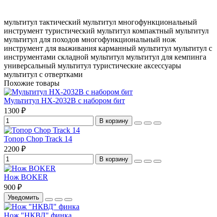
мультитул
тактический мультитул
многофункциональный
инструмент
туристический мультитул
компактный мультитул
мультитул для походов
многофункциональный нож
инструмент для выживания
карманный мультитул
мультитул с
инструментами
складной мультитул
мультитул для кемпинга
универсальный мультитул
туристические аксессуары
мультитул с отвертками
Похожие товары
Мультитул HX-2032B с набором бит
1300 ₽
В корзину
Топор Chop Track 14
2200 ₽
В корзину
Нож BOKER
900 ₽
Уведомить
Нож "НКВД" финка