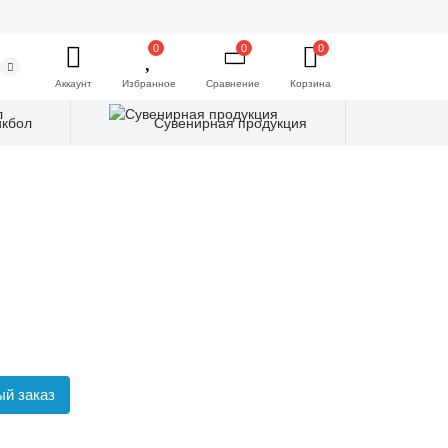
0
0
0
Аккаунт
Избранное
Сравнение
Корзина
йкбол
Сувенирная продукция
й заказ