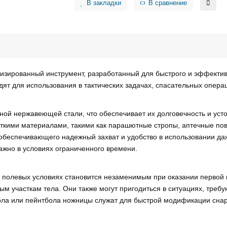
В закладки
В сравнение
изированный инструмент, разработанный для быстрого и эффектив
ят для использования в тактических задачах, спасательных операц
ой нержавеющей стали, что обеспечивает их долговечность и усто
есткими материалами, такими как парашютные стропы, аптечные по
 обеспечивающего надежный захват и удобство в использовании да
ажно в условиях ограниченного времени.
в полевых условиях становится незаменимым при оказании первой
ым участкам тела. Они также могут пригодиться в ситуациях, тре
бола или пейнтбола ножницы служат для быстрой модификации сна