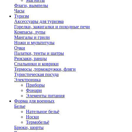
Магниты
Флаги, вымпелы
Часы
Туризм
Аксессуары для туризма
Горелки, зажигалки и походные печи
Компасы, лупы
Мангалы и грили
Ножи и мультитулы
Очки
Палатки, тенты и шатры
Рюкзаки, ранцы
Спальники и коврики
Термосы ,термокружки, фляги
Туристическая посуда
Электроника
Приборы
Фонари
Элементы питания
Форма для военных
Белье
Нательное бельё
Носки
Термобельё
Брюки, шорты