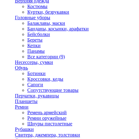
Верхняя одежда
Костюмы
Куртки, безрукавки
Головные уборы
Балаклавы, маски
Банданы, косынки, арафатки
Бейсболки
Береты
Кепки
Панамы
Все категории (9)
Несессеры, сумки
Обувь
Ботинки
Кроссовки, кеды
Сапоги
Сопутствующие товары
Перчатки, рукавицы
Планшеты
Ремни
Ремень армейский
Ремни оружейные
Шнуры пистолетные
Рубашки
Свитера, джемпера, толстовки