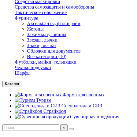
Средства маскировки
Средства самозащиты и самообороны
Тактическое снаряжение
Фурнитура
Аксельбанты, филиграни
Жетоны
Зажимы,пуговицы
Звезды, лычки
Знаки, значки
Обложки для документов
Все категории (10)
Футболки, майки, тельняшки
Чехлы, подсумки
Шарфы
Каталог
Форма для военных
Туризм
Спецодежда и СИЗ
Страйкбол
Сувенирная продукция
×