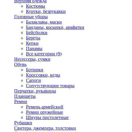
Верхняя одежда
Костюмы
Куртки, безрукавки
Головные уборы
Балаклавы, маски
Банданы, косынки, арафатки
Бейсболки
Береты
Кепки
Панамы
Все категории (9)
Несессеры, сумки
Обувь
Ботинки
Кроссовки, кеды
Сапоги
Сопутствующие товары
Перчатки, рукавицы
Планшеты
Ремни
Ремень армейский
Ремни оружейные
Шнуры пистолетные
Рубашки
Свитера, джемпера, толстовки