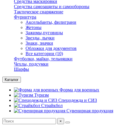
Средства маскировки
Средства самозащиты и самообороны
Тактическое снаряжение
Фурнитура
Аксельбанты, филиграни
Жетоны
Зажимы,пуговицы
Звезды, лычки
Знаки, значки
Обложки для документов
Все категории (10)
Футболки, майки, тельняшки
Чехлы, подсумки
Шарфы
Каталог
Форма для военных
Туризм
Спецодежда и СИЗ
Страйкбол
Сувенирная продукция
×