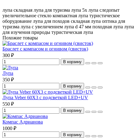
лупа складная
лупа для туризма
лупа 5x
лупа следопыт
увеличительное стекло
компактная лупа
туристическое
оборудование
лупа для походов
складная лупа
оптика для
туризма
лупа с увеличением
лупа d 47 мм
походная лупа
лупа
для изучения природы
туристическая лупа
Похожие товары
Браслет с компасом и огнивом (свисток)
300 ₽
В корзину
Лупа
350 ₽
В корзину
Лупа Veber 60Х3 с подсветкой LED+UV
550 ₽
В корзину
Компас Адрианова
1000 ₽
В корзину