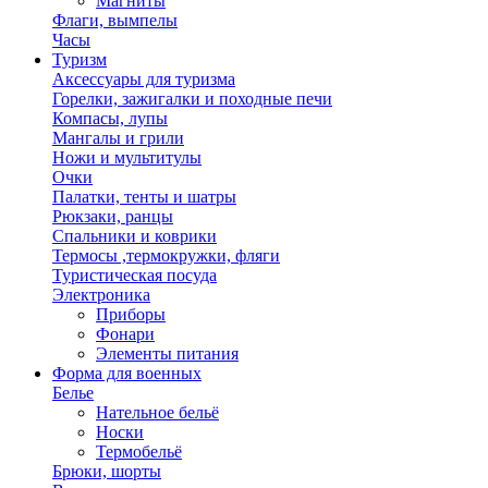
Магниты
Флаги, вымпелы
Часы
Туризм
Аксессуары для туризма
Горелки, зажигалки и походные печи
Компасы, лупы
Мангалы и грили
Ножи и мультитулы
Очки
Палатки, тенты и шатры
Рюкзаки, ранцы
Спальники и коврики
Термосы ,термокружки, фляги
Туристическая посуда
Электроника
Приборы
Фонари
Элементы питания
Форма для военных
Белье
Нательное бельё
Носки
Термобельё
Брюки, шорты