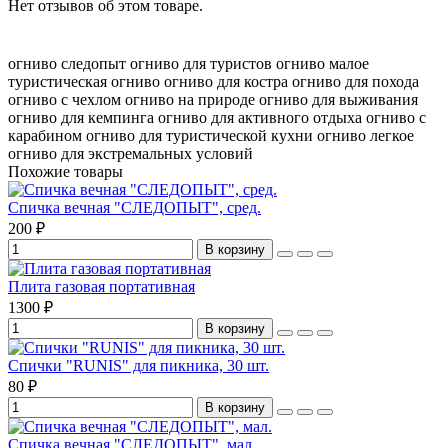
Нет отзывов об этом товаре.
огниво следопыт
огниво для туристов
огниво малое
туристическая огниво
огниво для костра
огниво для похода
огниво с чехлом
огниво на природе
огниво для выживания
огниво для кемпинга
огниво для активного отдыха
огниво с
карабином
огниво для туристической кухни
огниво легкое
огниво для экстремальных условий
Похожие товары
Спичка вечная "СЛЕДОПЫТ", сред.
200 ₽
В корзину
Плита газовая портативная
1300 ₽
В корзину
Спички "RUNIS" для пикника, 30 шт.
80 ₽
В корзину
Спичка вечная "СЛЕДОПЫТ", мал.