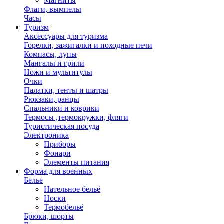
Магниты
Флаги, вымпелы
Часы
Туризм
Аксессуары для туризма
Горелки, зажигалки и походные печи
Компасы, лупы
Мангалы и грили
Ножи и мультитулы
Очки
Палатки, тенты и шатры
Рюкзаки, ранцы
Спальники и коврики
Термосы ,термокружки, фляги
Туристическая посуда
Электроника
Приборы
Фонари
Элементы питания
Форма для военных
Белье
Нательное бельё
Носки
Термобельё
Брюки, шорты