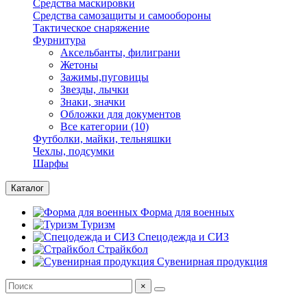
Средства маскировки
Средства самозащиты и самообороны
Тактическое снаряжение
Фурнитура
Аксельбанты, филиграни
Жетоны
Зажимы,пуговицы
Звезды, лычки
Знаки, значки
Обложки для документов
Все категории (10)
Футболки, майки, тельняшки
Чехлы, подсумки
Шарфы
Каталог
Форма для военных
Туризм
Спецодежда и СИЗ
Страйкбол
Сувенирная продукция
×