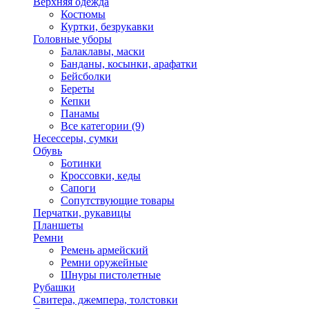
Верхняя одежда
Костюмы
Куртки, безрукавки
Головные уборы
Балаклавы, маски
Банданы, косынки, арафатки
Бейсболки
Береты
Кепки
Панамы
Все категории (9)
Несессеры, сумки
Обувь
Ботинки
Кроссовки, кеды
Сапоги
Сопутствующие товары
Перчатки, рукавицы
Планшеты
Ремни
Ремень армейский
Ремни оружейные
Шнуры пистолетные
Рубашки
Свитера, джемпера, толстовки