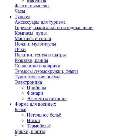
Магниты
Флаги, вымпелы
Часы
Туризм
Аксессуары для туризма
Горелки, зажигалки и походные печи
Компасы, лупы
Мангалы и грили
Ножи и мультитулы
Очки
Палатки, тенты и шатры
Рюкзаки, ранцы
Спальники и коврики
Термосы ,термокружки, фляги
Туристическая посуда
Электроника
Приборы
Фонари
Элементы питания
Форма для военных
Белье
Нательное бельё
Носки
Термобельё
Брюки, шорты