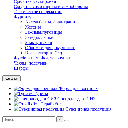
Средства маскировки
Средства самозащиты и самообороны
Тактическое снаряжение
Фурнитура
Аксельбанты, филиграни
Жетоны
Зажимы,пуговицы
Звезды, лычки
Знаки, значки
Обложки для документов
Все категории (10)
Футболки, майки, тельняшки
Чехлы, подсумки
Шарфы
Каталог
Форма для военных
Туризм
Спецодежда и СИЗ
Страйкбол
Сувенирная продукция
×