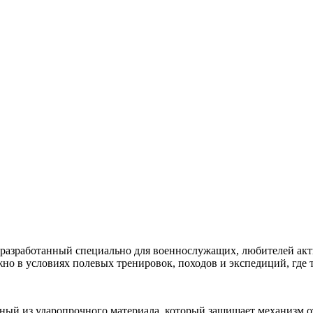
 разработанный специально для военнослужащих, любителей акт
жно в условиях полевых тренировок, походов и экспедиций, где
ный из ударопрочного материала, который защищает механизм о