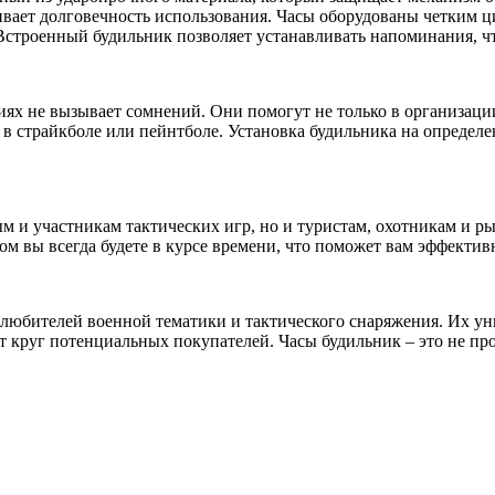
вает долговечность использования. Часы оборудованы четким ц
Встроенный будильник позволяет устанавливать напоминания, чт
ях не вызывает сомнений. Они помогут не только в организации
 в страйкболе или пейнтболе. Установка будильника на определ
 и участникам тактических игр, но и туристам, охотникам и ры
м вы всегда будете в курсе времени, что поможет вам эффектив
 любителей военной тематики и тактического снаряжения. Их у
т круг потенциальных покупателей. Часы будильник – это не пр