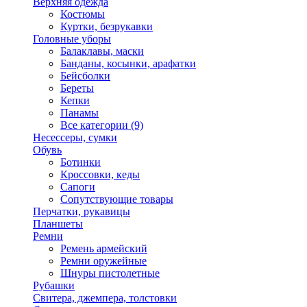
Верхняя одежда
Костюмы
Куртки, безрукавки
Головные уборы
Балаклавы, маски
Банданы, косынки, арафатки
Бейсболки
Береты
Кепки
Панамы
Все категории (9)
Несессеры, сумки
Обувь
Ботинки
Кроссовки, кеды
Сапоги
Сопутствующие товары
Перчатки, рукавицы
Планшеты
Ремни
Ремень армейский
Ремни оружейные
Шнуры пистолетные
Рубашки
Свитера, джемпера, толстовки