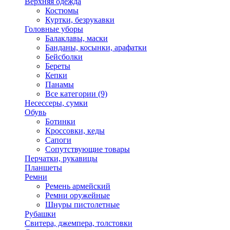
Верхняя одежда
Костюмы
Куртки, безрукавки
Головные уборы
Балаклавы, маски
Банданы, косынки, арафатки
Бейсболки
Береты
Кепки
Панамы
Все категории (9)
Несессеры, сумки
Обувь
Ботинки
Кроссовки, кеды
Сапоги
Сопутствующие товары
Перчатки, рукавицы
Планшеты
Ремни
Ремень армейский
Ремни оружейные
Шнуры пистолетные
Рубашки
Свитера, джемпера, толстовки