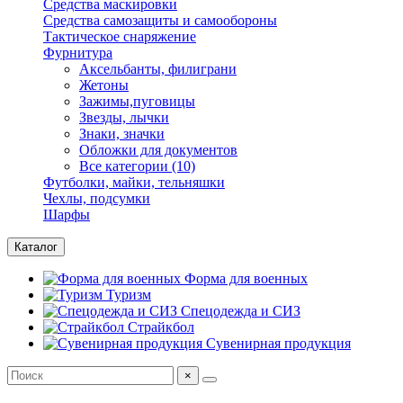
Средства маскировки
Средства самозащиты и самообороны
Тактическое снаряжение
Фурнитура
Аксельбанты, филиграни
Жетоны
Зажимы,пуговицы
Звезды, лычки
Знаки, значки
Обложки для документов
Все категории (10)
Футболки, майки, тельняшки
Чехлы, подсумки
Шарфы
Каталог
Форма для военных
Туризм
Спецодежда и СИЗ
Страйкбол
Сувенирная продукция
×