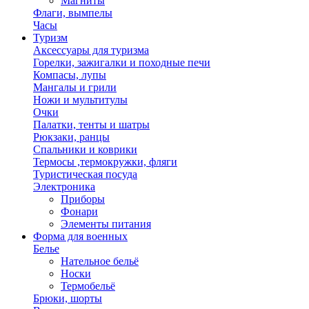
Магниты
Флаги, вымпелы
Часы
Туризм
Аксессуары для туризма
Горелки, зажигалки и походные печи
Компасы, лупы
Мангалы и грили
Ножи и мультитулы
Очки
Палатки, тенты и шатры
Рюкзаки, ранцы
Спальники и коврики
Термосы ,термокружки, фляги
Туристическая посуда
Электроника
Приборы
Фонари
Элементы питания
Форма для военных
Белье
Нательное бельё
Носки
Термобельё
Брюки, шорты