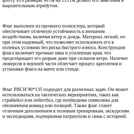
флоту. Его размеры 90 см на 135 см делают его заметным и
выразительным атрибутом.
Флаг выполнен из прочного полиэстера, который
обеспечивает отличную устойчивость к внешним
воздействиям, включая ветер и дождь. Материал легкий, но
при этом надежный, что позволяет использовать его в
полевых условиях без риска быстрого износа. Конструкция
флага включает прочные швы и усиленные края, что
предотвращает его разрыв даже при сильном ветре. Наличие
люверсов в верхней части облегчает процесс крепления и
установки флага на мачте или стенде.
Флаг РВСН 90*135 подходит для различных задач. Он может
использоваться на тактических мероприятиях, таких как
страйкбол или пейнтбол, где необходима символика для
обозначения команд или позиций. Также флаг станет
отличным дополнением к полевым тренировкам, экскурсиям
и экспедициям, подчеркивая патриотизм и связь с историей.