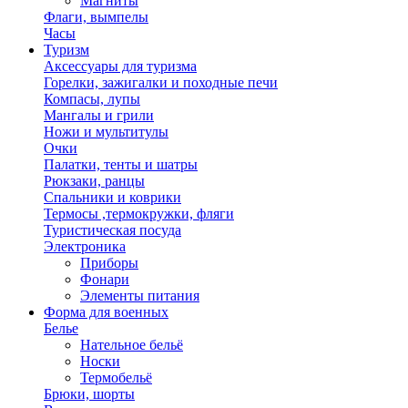
Магниты
Флаги, вымпелы
Часы
Туризм
Аксессуары для туризма
Горелки, зажигалки и походные печи
Компасы, лупы
Мангалы и грили
Ножи и мультитулы
Очки
Палатки, тенты и шатры
Рюкзаки, ранцы
Спальники и коврики
Термосы ,термокружки, фляги
Туристическая посуда
Электроника
Приборы
Фонари
Элементы питания
Форма для военных
Белье
Нательное бельё
Носки
Термобельё
Брюки, шорты