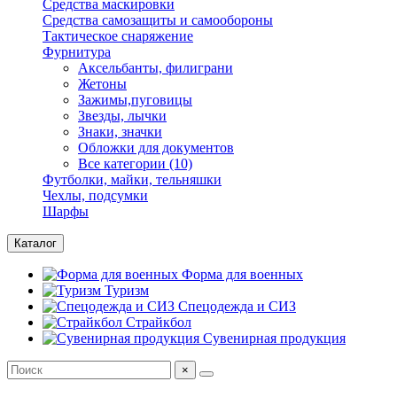
Средства маскировки
Средства самозащиты и самообороны
Тактическое снаряжение
Фурнитура
Аксельбанты, филиграни
Жетоны
Зажимы,пуговицы
Звезды, лычки
Знаки, значки
Обложки для документов
Все категории (10)
Футболки, майки, тельняшки
Чехлы, подсумки
Шарфы
Каталог
Форма для военных
Туризм
Спецодежда и СИЗ
Страйкбол
Сувенирная продукция
×