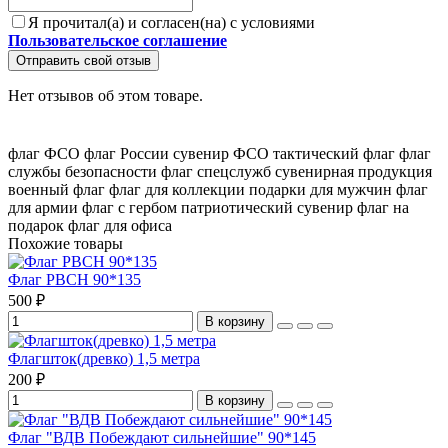
Я прочитал(а) и согласен(на) с условиями
Пользовательское соглашение
Отправить свой отзыв
Нет отзывов об этом товаре.
флаг ФСО
флаг России
сувенир ФСО
тактический флаг
флаг
службы безопасности
флаг спецслужб
сувенирная продукция
военный флаг
флаг для коллекции
подарки для мужчин
флаг
для армии
флаг с гербом
патриотический сувенир
флаг на
подарок
флаг для офиса
Похожие товары
Флаг РВСН 90*135
500 ₽
В корзину
Флагшток(древко) 1,5 метра
200 ₽
В корзину
Флаг "ВДВ Побеждают сильнейшие" 90*145