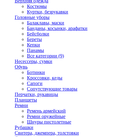
Верхняя одежда
Костюмы
Куртки, безрукавки
Головные уборы
Балаклавы, маски
Банданы, косынки, арафатки
Бейсболки
Береты
Кепки
Панамы
Все категории (9)
Несессеры, сумки
Обувь
Ботинки
Кроссовки, кеды
Сапоги
Сопутствующие товары
Перчатки, рукавицы
Планшеты
Ремни
Ремень армейский
Ремни оружейные
Шнуры пистолетные
Рубашки
Свитера, джемпера, толстовки