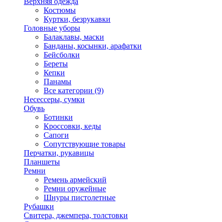
Верхняя одежда
Костюмы
Куртки, безрукавки
Головные уборы
Балаклавы, маски
Банданы, косынки, арафатки
Бейсболки
Береты
Кепки
Панамы
Все категории (9)
Несессеры, сумки
Обувь
Ботинки
Кроссовки, кеды
Сапоги
Сопутствующие товары
Перчатки, рукавицы
Планшеты
Ремни
Ремень армейский
Ремни оружейные
Шнуры пистолетные
Рубашки
Свитера, джемпера, толстовки