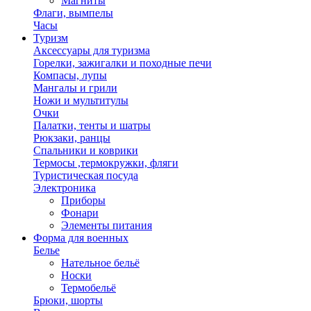
Магниты
Флаги, вымпелы
Часы
Туризм
Аксессуары для туризма
Горелки, зажигалки и походные печи
Компасы, лупы
Мангалы и грили
Ножи и мультитулы
Очки
Палатки, тенты и шатры
Рюкзаки, ранцы
Спальники и коврики
Термосы ,термокружки, фляги
Туристическая посуда
Электроника
Приборы
Фонари
Элементы питания
Форма для военных
Белье
Нательное бельё
Носки
Термобельё
Брюки, шорты