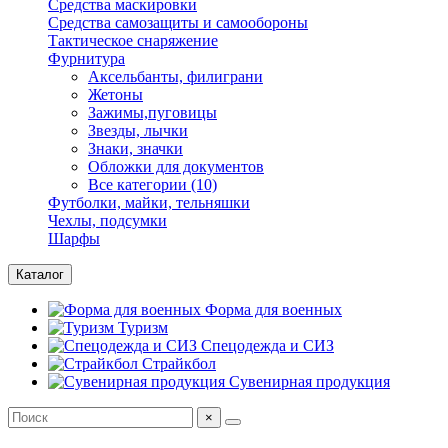
Средства маскировки
Средства самозащиты и самообороны
Тактическое снаряжение
Фурнитура
Аксельбанты, филиграни
Жетоны
Зажимы,пуговицы
Звезды, лычки
Знаки, значки
Обложки для документов
Все категории (10)
Футболки, майки, тельняшки
Чехлы, подсумки
Шарфы
Каталог
Форма для военных
Туризм
Спецодежда и СИЗ
Страйкбол
Сувенирная продукция
×