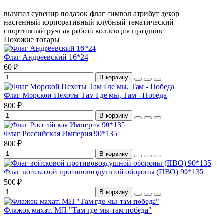
вымпел
сувенир
подарок
флаг
символ
атрибут
декор
настенный
корпоративный
клубный
тематический
спортивный
ручная работа
коллекция
праздник
Похожие товары
Флаг Андреевский 16*24
60 ₽
В корзину
Флаг Морской Пехоты Там Где мы, Там - Победа
800 ₽
В корзину
Флаг Российская Империя 90*135
800 ₽
В корзину
Флаг войсковой противовоздушной обороны (ПВО) 90*135
500 ₽
В корзину
Флажок махат. МП "Там где мы-там победа"