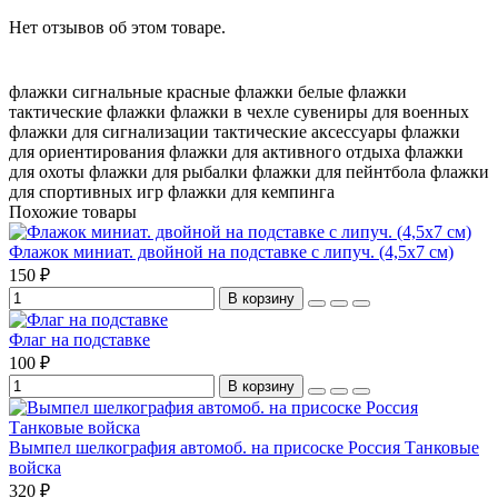
Нет отзывов об этом товаре.
флажки сигнальные
красные флажки
белые флажки
тактические флажки
флажки в чехле
сувениры для военных
флажки для сигнализации
тактические аксессуары
флажки
для ориентирования
флажки для активного отдыха
флажки
для охоты
флажки для рыбалки
флажки для пейнтбола
флажки
для спортивных игр
флажки для кемпинга
Похожие товары
Флажок миниат. двойной на подставке с липуч. (4,5х7 см)
150 ₽
В корзину
Флаг на подставке
100 ₽
В корзину
Вымпел шелкография автомоб. на присоске Россия Танковые
войска
320 ₽