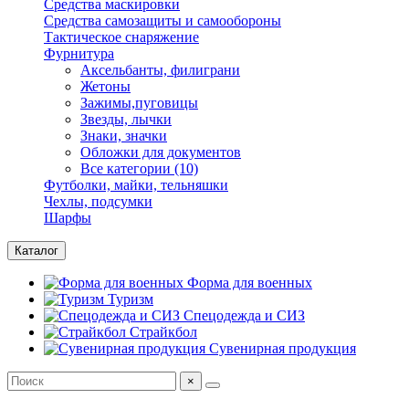
Средства маскировки
Средства самозащиты и самообороны
Тактическое снаряжение
Фурнитура
Аксельбанты, филиграни
Жетоны
Зажимы,пуговицы
Звезды, лычки
Знаки, значки
Обложки для документов
Все категории (10)
Футболки, майки, тельняшки
Чехлы, подсумки
Шарфы
Каталог
Форма для военных
Туризм
Спецодежда и СИЗ
Страйкбол
Сувенирная продукция
×