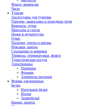
Магниты
Флаги, вымпелы
Часы
Туризм
Аксессуары для туризма
Горелки, зажигалки и походные печи
Компасы, лупы
Мангалы и грили
Ножи и мультитулы
Очки
Палатки, тенты и шатры
Рюкзаки, ранцы
Спальники и коврики
Термосы ,термокружки, фляги
Туристическая посуда
Электроника
Приборы
Фонари
Элементы питания
Форма для военных
Белье
Нательное бельё
Носки
Термобельё
Брюки, шорты