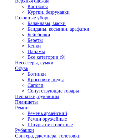
Верхняя одежда
Костюмы
Куртки, безрукавки
Головные уборы
Балаклавы, маски
Банданы, косынки, арафатки
Бейсболки
Береты
Кепки
Панамы
Все категории (9)
Несессеры, сумки
Обувь
Ботинки
Кроссовки, кеды
Сапоги
Сопутствующие товары
Перчатки, рукавицы
Планшеты
Ремни
Ремень армейский
Ремни оружейные
Шнуры пистолетные
Рубашки
Свитера, джемпера, толстовки