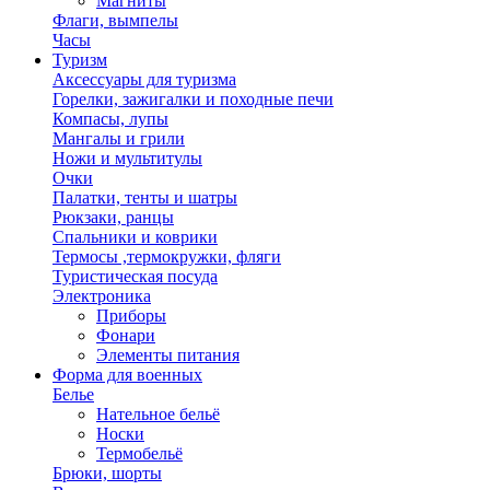
Магниты
Флаги, вымпелы
Часы
Туризм
Аксессуары для туризма
Горелки, зажигалки и походные печи
Компасы, лупы
Мангалы и грили
Ножи и мультитулы
Очки
Палатки, тенты и шатры
Рюкзаки, ранцы
Спальники и коврики
Термосы ,термокружки, фляги
Туристическая посуда
Электроника
Приборы
Фонари
Элементы питания
Форма для военных
Белье
Нательное бельё
Носки
Термобельё
Брюки, шорты