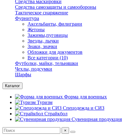
Средства маскировки
Средства самозащиты и самообороны
Тактическое снаряжение
Фурнитура
Аксельбанты, филиграни
Жетоны
Зажимы,пуговицы
Звезды, лычки
Знаки, значки
Обложки для документов
Все категории (10)
Футболки, майки, тельняшки
Чехлы, подсумки
Шарфы
Каталог
Форма для военных
Туризм
Спецодежда и СИЗ
Страйкбол
Сувенирная продукция
×