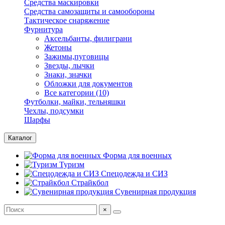
Средства маскировки
Средства самозащиты и самообороны
Тактическое снаряжение
Фурнитура
Аксельбанты, филиграни
Жетоны
Зажимы,пуговицы
Звезды, лычки
Знаки, значки
Обложки для документов
Все категории (10)
Футболки, майки, тельняшки
Чехлы, подсумки
Шарфы
Каталог
Форма для военных
Туризм
Спецодежда и СИЗ
Страйкбол
Сувенирная продукция
×