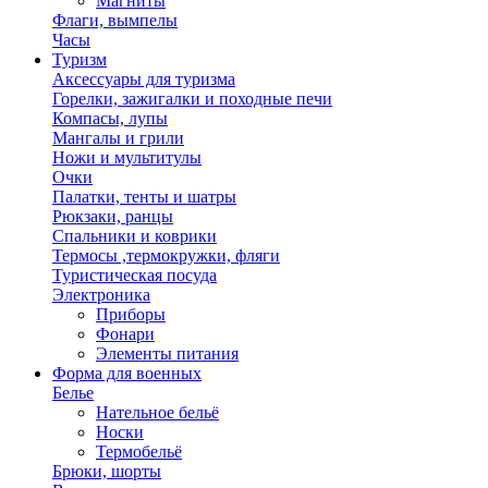
Магниты
Флаги, вымпелы
Часы
Туризм
Аксессуары для туризма
Горелки, зажигалки и походные печи
Компасы, лупы
Мангалы и грили
Ножи и мультитулы
Очки
Палатки, тенты и шатры
Рюкзаки, ранцы
Спальники и коврики
Термосы ,термокружки, фляги
Туристическая посуда
Электроника
Приборы
Фонари
Элементы питания
Форма для военных
Белье
Нательное бельё
Носки
Термобельё
Брюки, шорты