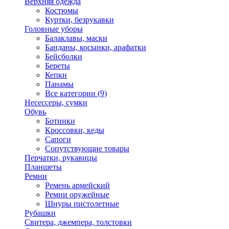
Верхняя одежда
Костюмы
Куртки, безрукавки
Головные уборы
Балаклавы, маски
Банданы, косынки, арафатки
Бейсболки
Береты
Кепки
Панамы
Все категории (9)
Несессеры, сумки
Обувь
Ботинки
Кроссовки, кеды
Сапоги
Сопутствующие товары
Перчатки, рукавицы
Планшеты
Ремни
Ремень армейский
Ремни оружейные
Шнуры пистолетные
Рубашки
Свитера, джемпера, толстовки