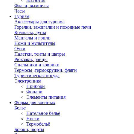
Магниты
Флаги, вымпелы
Часы
Туризм
Аксессуары для туризма
Горелки, зажигалки и походные печи
Компасы, лупы
Мангалы и грили
Ножи и мультитулы
Очки
Палатки, тенты и шатры
Рюкзаки, ранцы
Спальники и коврики
Термосы ,термокружки, фляги
Туристическая посуда
Электроника
Приборы
Фонари
Элементы питания
Форма для военных
Белье
Нательное бельё
Носки
Термобельё
Брюки, шорты