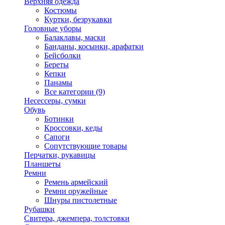
Верхняя одежда
Костюмы
Куртки, безрукавки
Головные уборы
Балаклавы, маски
Банданы, косынки, арафатки
Бейсболки
Береты
Кепки
Панамы
Все категории (9)
Несессеры, сумки
Обувь
Ботинки
Кроссовки, кеды
Сапоги
Сопутствующие товары
Перчатки, рукавицы
Планшеты
Ремни
Ремень армейский
Ремни оружейные
Шнуры пистолетные
Рубашки
Свитера, джемпера, толстовки