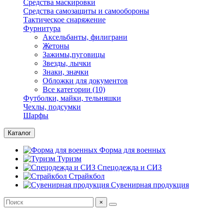
Средства маскировки
Средства самозащиты и самообороны
Тактическое снаряжение
Фурнитура
Аксельбанты, филиграни
Жетоны
Зажимы,пуговицы
Звезды, лычки
Знаки, значки
Обложки для документов
Все категории (10)
Футболки, майки, тельняшки
Чехлы, подсумки
Шарфы
Каталог
Форма для военных
Туризм
Спецодежда и СИЗ
Страйкбол
Сувенирная продукция
×