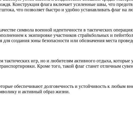
ождя. Конструкция флага включает усиленные швы, что предотв
штока, что позволяет быстро и удобно устанавливать флаг на 
качестве символа военной идентичности в тактических операци
ополнением к экипировке участников страйкбольных и пейнтбол
 для создания зоны безопасности или обозначения места провед
 тактических игр, но и любителям активного отдыха, которые у
я транспортировки. Кроме того, такой флаг станет отличным сув
которые обеспечивают долговечность и устойчивость к любым вн
мволику и активный образ жизни.