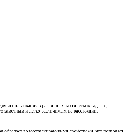
ля использования в различных тактических задачах,
его заметным и легко различимым на расстоянии.
ал обладает водоотталкивающими свойствами, что позволяет