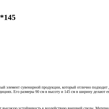
0*145
ный элемент сувенирной продукции, который отлично подходит д
едициях. Его размеры 90 см в высоту и 145 см в ширину делают 
ет высокую устойчивость к воздействию внешней среды. Матери