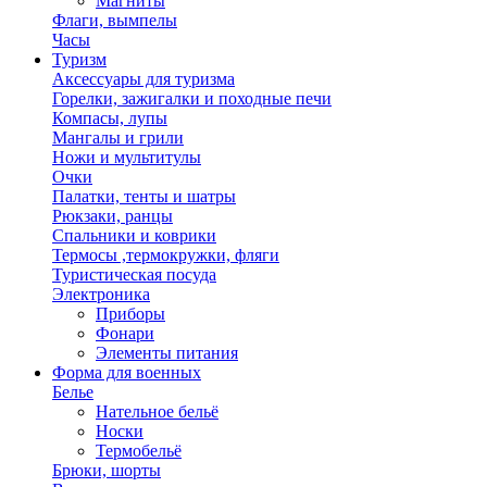
Магниты
Флаги, вымпелы
Часы
Туризм
Аксессуары для туризма
Горелки, зажигалки и походные печи
Компасы, лупы
Мангалы и грили
Ножи и мультитулы
Очки
Палатки, тенты и шатры
Рюкзаки, ранцы
Спальники и коврики
Термосы ,термокружки, фляги
Туристическая посуда
Электроника
Приборы
Фонари
Элементы питания
Форма для военных
Белье
Нательное бельё
Носки
Термобельё
Брюки, шорты