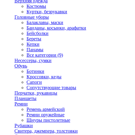
Верхняя одежда
Костюмы
Куртки, безрукавки
Головные уборы
Балаклавы, маски
Банданы, косынки, арафатки
Бейсболки
Береты
Кепки
Панамы
Все категории (9)
Несессеры, сумки
Обувь
Ботинки
Кроссовки, кеды
Сапоги
Сопутствующие товары
Перчатки, рукавицы
Планшеты
Ремни
Ремень армейский
Ремни оружейные
Шнуры пистолетные
Рубашки
Свитера, джемпера, толстовки