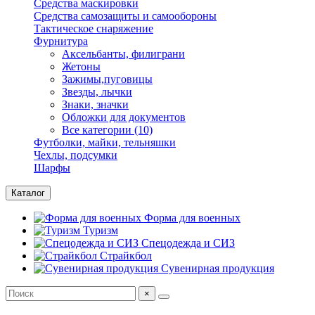
Средства маскировки
Средства самозащиты и самообороны
Тактическое снаряжение
Фурнитура
Аксельбанты, филиграни
Жетоны
Зажимы,пуговицы
Звезды, лычки
Знаки, значки
Обложки для документов
Все категории (10)
Футболки, майки, тельняшки
Чехлы, подсумки
Шарфы
Каталог
Форма для военных
Туризм
Спецодежда и СИЗ
Страйкбол
Сувенирная продукция
×