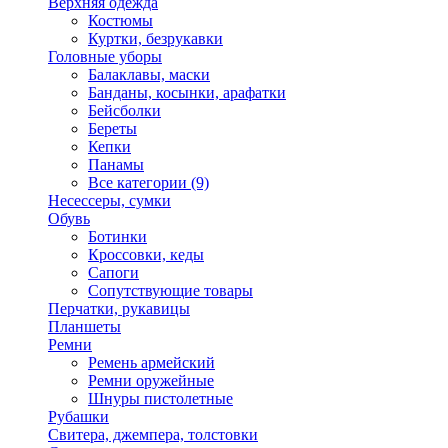
Верхняя одежда
Костюмы
Куртки, безрукавки
Головные уборы
Балаклавы, маски
Банданы, косынки, арафатки
Бейсболки
Береты
Кепки
Панамы
Все категории (9)
Несессеры, сумки
Обувь
Ботинки
Кроссовки, кеды
Сапоги
Сопутствующие товары
Перчатки, рукавицы
Планшеты
Ремни
Ремень армейский
Ремни оружейные
Шнуры пистолетные
Рубашки
Свитера, джемпера, толстовки