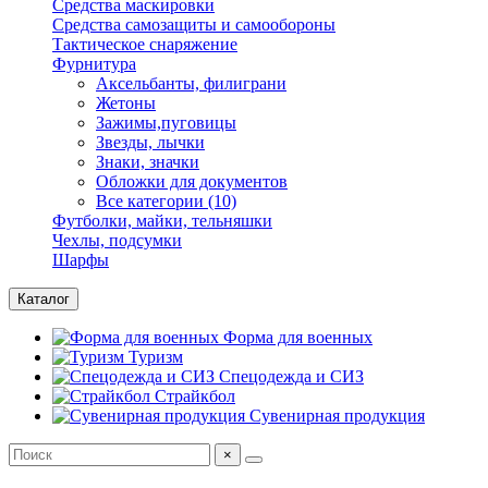
Средства маскировки
Средства самозащиты и самообороны
Тактическое снаряжение
Фурнитура
Аксельбанты, филиграни
Жетоны
Зажимы,пуговицы
Звезды, лычки
Знаки, значки
Обложки для документов
Все категории (10)
Футболки, майки, тельняшки
Чехлы, подсумки
Шарфы
Каталог
Форма для военных
Туризм
Спецодежда и СИЗ
Страйкбол
Сувенирная продукция
×