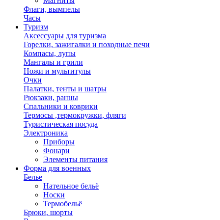
Магниты
Флаги, вымпелы
Часы
Туризм
Аксессуары для туризма
Горелки, зажигалки и походные печи
Компасы, лупы
Мангалы и грили
Ножи и мультитулы
Очки
Палатки, тенты и шатры
Рюкзаки, ранцы
Спальники и коврики
Термосы ,термокружки, фляги
Туристическая посуда
Электроника
Приборы
Фонари
Элементы питания
Форма для военных
Белье
Нательное бельё
Носки
Термобельё
Брюки, шорты