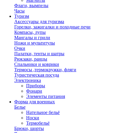
Магниты
Флаги, вымпелы
Часы
Туризм
Аксессуары для туризма
Горелки, зажигалки и походные печи
Компасы, лупы
Мангалы и грили
Ножи и мультитулы
Очки
Палатки, тенты и шатры
Рюкзаки, ранцы
Спальники и коврики
Термосы ,термокружки, фляги
Туристическая посуда
Электроника
Приборы
Фонари
Элементы питания
Форма для военных
Белье
Нательное бельё
Носки
Термобельё
Брюки, шорты