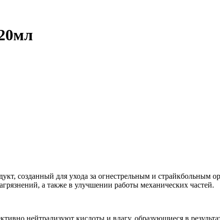
120мл
кт, созданный для ухода за огнестрельным и страйкбольным ор
агрязнений, а также в улучшении работы механических частей.
ктивно нейтрализуют кислоты и влагу, образующиеся в результа