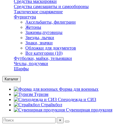
Средства маскировки
Средства самозащиты и самообороны
Тактическое снаряжение
Фурнитура
Аксельбанты, филиграни
Жетоны
Зажимы,пуговицы
Звезды, лычки
Знаки, значки
Обложки для документов
Все категории (10)
Футболки, майки, тельняшки
Чехлы, подсумки
Шарфы
Каталог
Форма для военных
Туризм
Спецодежда и СИЗ
Страйкбол
Сувенирная продукция
×