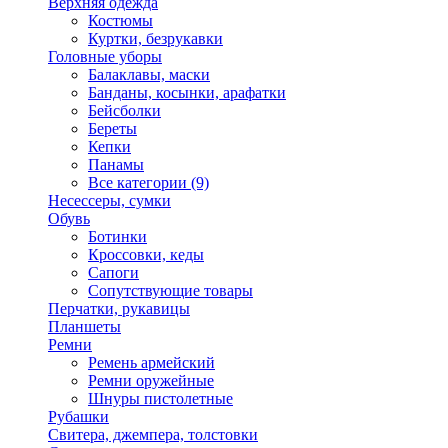
Верхняя одежда
Костюмы
Куртки, безрукавки
Головные уборы
Балаклавы, маски
Банданы, косынки, арафатки
Бейсболки
Береты
Кепки
Панамы
Все категории (9)
Несессеры, сумки
Обувь
Ботинки
Кроссовки, кеды
Сапоги
Сопутствующие товары
Перчатки, рукавицы
Планшеты
Ремни
Ремень армейский
Ремни оружейные
Шнуры пистолетные
Рубашки
Свитера, джемпера, толстовки