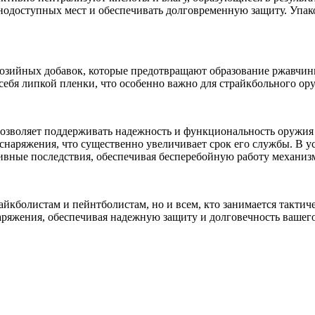
нодоступных мест и обеспечивать долговременную защиту. Упако
озийных добавок, которые предотвращают образование ржавчины
 себя липкой пленки, что особенно важно для страйкбольного ор
озволяет поддерживать надежность и функциональность оружия в
 снаряжения, что существенно увеличивает срок его службы. В
ивные последствия, обеспечивая бесперебойную работу механиз
райкболистам и пейнтболистам, но и всем, кто занимается так
аряжения, обеспечивая надежную защиту и долговечность вашег