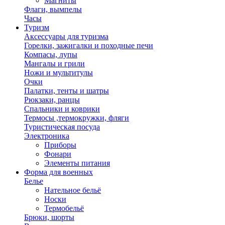
Магниты
Флаги, вымпелы
Часы
Туризм
Аксессуары для туризма
Горелки, зажигалки и походные печи
Компасы, лупы
Мангалы и грили
Ножи и мультитулы
Очки
Палатки, тенты и шатры
Рюкзаки, ранцы
Спальники и коврики
Термосы ,термокружки, фляги
Туристическая посуда
Электроника
Приборы
Фонари
Элементы питания
Форма для военных
Белье
Нательное бельё
Носки
Термобельё
Брюки, шорты