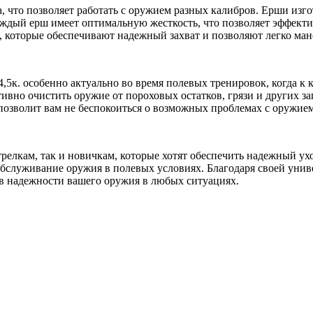
, что позволяет работать с оружием разных калибров. Ерши изго
аждый ерш имеет оптимальную жесткость, что позволяет эффекти
и, которые обеспечивают надежный захват и позволяют легко ма
,5к. особенно актуально во время полевых тренировок, когда к
тивно очистить оружие от пороховых остатков, грязи и других з
озволит вам не беспокоиться о возможных проблемах с оружием
релкам, так и новичкам, которые хотят обеспечить надежный ухо
 обслуживание оружия в полевых условиях. Благодаря своей унив
в надежности вашего оружия в любых ситуациях.