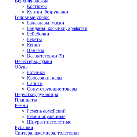
Верхняя одежда
Костюмы
Куртки, безрукавки
Головные уборы
Балаклавы, маски
Банданы, косынки, арафатки
Бейсболки
Береты
Кепки
Панамы
Все категории (9)
Несессеры, сумки
Обувь
Ботинки
Кроссовки, кеды
Сапоги
Сопутствующие товары
Перчатки, рукавицы
Планшеты
Ремни
Ремень армейский
Ремни оружейные
Шнуры пистолетные
Рубашки
Свитера, джемпера, толстовки