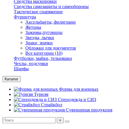
Средства маскировки
Средства самозащиты и самообороны
Тактическое снаряжение
Фурнитура
Аксельбанты, филиграни
Жетоны
Зажимы,пуговицы
Звезды, лычки
Знаки, значки
Обложки для документов
Все категории (10)
Футболки, майки, тельняшки
Чехлы, подсумки
Шарфы
Каталог
Форма для военных
Туризм
Спецодежда и СИЗ
Страйкбол
Сувенирная продукция
×