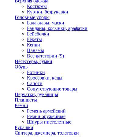
Верхняя одежда
Костюмы
Куртки, безрукавки
Головные уборы
Балаклавы, маски
Банданы, косынки, арафатки
Бейсболки
Береты
Кепки
Панамы
Все категории (9)
Несессеры, сумки
Обувь
Ботинки
Кроссовки, кеды
Сапоги
Сопутствующие товары
Перчатки, рукавицы
Планшеты
Ремни
Ремень армейский
Ремни оружейные
Шнуры пистолетные
Рубашки
Свитера, джемпера, толстовки