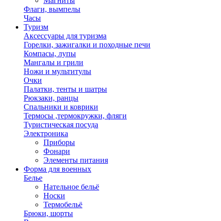
Магниты
Флаги, вымпелы
Часы
Туризм
Аксессуары для туризма
Горелки, зажигалки и походные печи
Компасы, лупы
Мангалы и грили
Ножи и мультитулы
Очки
Палатки, тенты и шатры
Рюкзаки, ранцы
Спальники и коврики
Термосы ,термокружки, фляги
Туристическая посуда
Электроника
Приборы
Фонари
Элементы питания
Форма для военных
Белье
Нательное бельё
Носки
Термобельё
Брюки, шорты