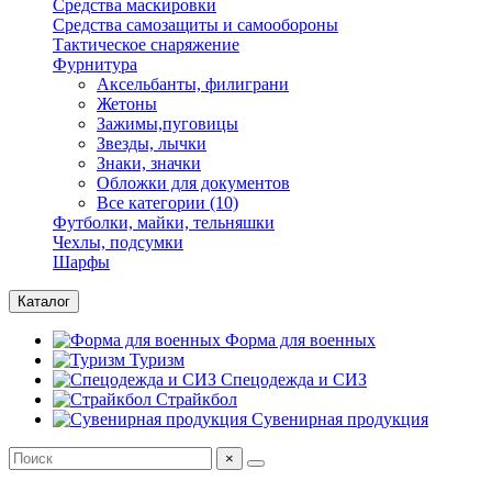
Средства маскировки
Средства самозащиты и самообороны
Тактическое снаряжение
Фурнитура
Аксельбанты, филиграни
Жетоны
Зажимы,пуговицы
Звезды, лычки
Знаки, значки
Обложки для документов
Все категории (10)
Футболки, майки, тельняшки
Чехлы, подсумки
Шарфы
Каталог
Форма для военных
Туризм
Спецодежда и СИЗ
Страйкбол
Сувенирная продукция
×