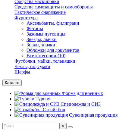
Средства маскировки
Средства самозащиты и самообороны
Тактическое снаряжение
Фурнитура
Аксельбанты, филиграни
Жетоны
Зажимы,пуговицы
Звезды, лычки
Знаки, значки
Обложки для документов
Все категории (10)
Футболки, майки, тельняшки
Чехлы, подсумки
Шарфы
Каталог
Форма для военных
Туризм
Спецодежда и СИЗ
Страйкбол
Сувенирная продукция
×