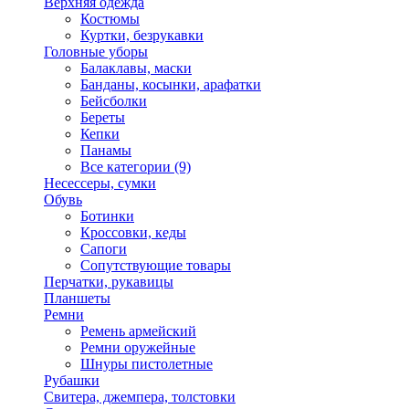
Верхняя одежда
Костюмы
Куртки, безрукавки
Головные уборы
Балаклавы, маски
Банданы, косынки, арафатки
Бейсболки
Береты
Кепки
Панамы
Все категории (9)
Несессеры, сумки
Обувь
Ботинки
Кроссовки, кеды
Сапоги
Сопутствующие товары
Перчатки, рукавицы
Планшеты
Ремни
Ремень армейский
Ремни оружейные
Шнуры пистолетные
Рубашки
Свитера, джемпера, толстовки