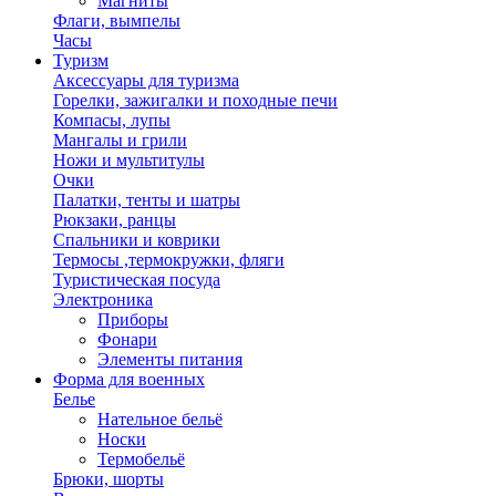
Магниты
Флаги, вымпелы
Часы
Туризм
Аксессуары для туризма
Горелки, зажигалки и походные печи
Компасы, лупы
Мангалы и грили
Ножи и мультитулы
Очки
Палатки, тенты и шатры
Рюкзаки, ранцы
Спальники и коврики
Термосы ,термокружки, фляги
Туристическая посуда
Электроника
Приборы
Фонари
Элементы питания
Форма для военных
Белье
Нательное бельё
Носки
Термобельё
Брюки, шорты