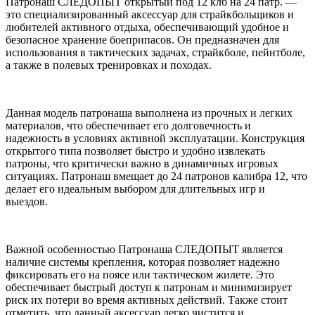
Патронаш СЛЕДОПЫТ открытый под 12 клб на 24 патр. —
это специализированный аксессуар для страйкбольщиков и
любителей активного отдыха, обеспечивающий удобное и
безопасное хранение боеприпасов. Он предназначен для
использования в тактических задачах, страйкболе, пейнтболе,
а также в полевых тренировках и походах.
Данная модель патронаша выполнена из прочных и легких
материалов, что обеспечивает его долговечность и
надежность в условиях активной эксплуатации. Конструкция
открытого типа позволяет быстро и удобно извлекать
патроны, что критически важно в динамичных игровых
ситуациях. Патронаш вмещает до 24 патронов калибра 12, что
делает его идеальным выбором для длительных игр и
выездов.
Важной особенностью Патронаша СЛЕДОПЫТ является
наличие системы крепления, которая позволяет надежно
фиксировать его на поясе или тактическом жилете. Это
обеспечивает быстрый доступ к патронам и минимизирует
риск их потери во время активных действий. Также стоит
отметить, что данный аксессуар легко чистится и