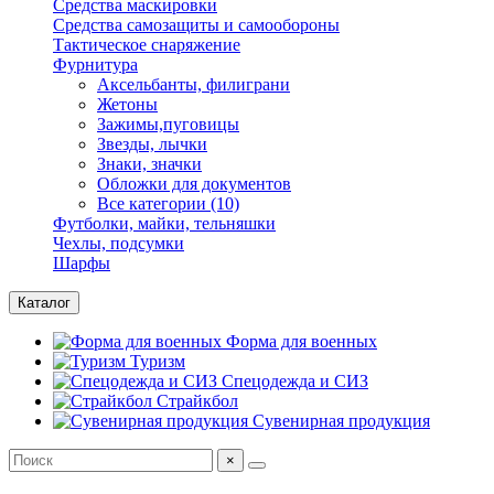
Средства маскировки
Средства самозащиты и самообороны
Тактическое снаряжение
Фурнитура
Аксельбанты, филиграни
Жетоны
Зажимы,пуговицы
Звезды, лычки
Знаки, значки
Обложки для документов
Все категории (10)
Футболки, майки, тельняшки
Чехлы, подсумки
Шарфы
Каталог
Форма для военных
Туризм
Спецодежда и СИЗ
Страйкбол
Сувенирная продукция
×