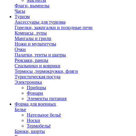
Магниты
Флаги, вымпелы
Часы
Туризм
Аксессуары для туризма
Горелки, зажигалки и походные печи
Компасы, лупы
Мангалы и грили
Ножи и мультитулы
Очки
Палатки, тенты и шатры
Рюкзаки, ранцы
Спальники и коврики
Термосы ,термокружки, фляги
Туристическая посуда
Электроника
Приборы
Фонари
Элементы питания
Форма для военных
Белье
Нательное бельё
Носки
Термобельё
Брюки, шорты