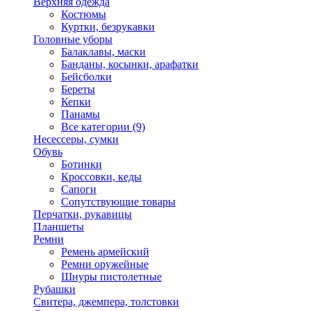
Верхняя одежда
Костюмы
Куртки, безрукавки
Головные уборы
Балаклавы, маски
Банданы, косынки, арафатки
Бейсболки
Береты
Кепки
Панамы
Все категории (9)
Несессеры, сумки
Обувь
Ботинки
Кроссовки, кеды
Сапоги
Сопутствующие товары
Перчатки, рукавицы
Планшеты
Ремни
Ремень армейский
Ремни оружейные
Шнуры пистолетные
Рубашки
Свитера, джемпера, толстовки