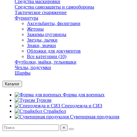
Средства маскировки
Средства самозащиты и самообороны
Тактическое снаряжение
Фурнитура
Аксельбанты, филиграни
Жетоны
Зажимы,пуговицы
Звезды, лычки
Знаки, значки
Обложки для документов
Все категории (10)
Футболки, майки, тельняшки
Чехлы, подсумки
Шарфы
Каталог
Форма для военных
Туризм
Спецодежда и СИЗ
Страйкбол
Сувенирная продукция
×