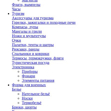
Магниты
Флаги, вымпелы
Часы
Туризм
Аксессуары для туризма
Горелки, зажигалки и походные печи
Компасы, лупы
Мангалы и грили
Ножи и мультитулы
Очки
Палатки, тенты и шатры
Рюкзаки, ранцы
Спальники и коврики
Термосы ,термокружки, фляги
Туристическая посуда
Электроника
Приборы
Фонари
Элементы питания
Форма для военных
Белье
Нательное бельё
Носки
Термобельё
Брюки, шорты