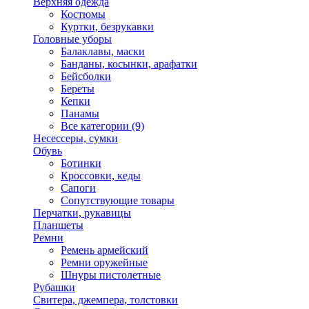
Верхняя одежда
Костюмы
Куртки, безрукавки
Головные уборы
Балаклавы, маски
Банданы, косынки, арафатки
Бейсболки
Береты
Кепки
Панамы
Все категории (9)
Несессеры, сумки
Обувь
Ботинки
Кроссовки, кеды
Сапоги
Сопутствующие товары
Перчатки, рукавицы
Планшеты
Ремни
Ремень армейский
Ремни оружейные
Шнуры пистолетные
Рубашки
Свитера, джемпера, толстовки