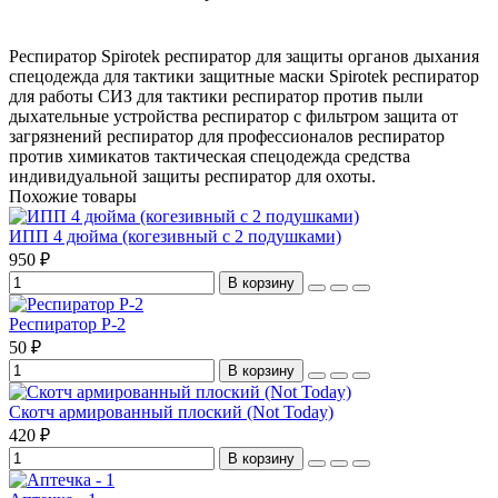
Респиратор Spirotek
респиратор для защиты органов дыхания
спецодежда для тактики
защитные маски Spirotek
респиратор
для работы
СИЗ для тактики
респиратор против пыли
дыхательные устройства
респиратор с фильтром
защита от
загрязнений
респиратор для профессионалов
респиратор
против химикатов
тактическая спецодежда
средства
индивидуальной защиты
респиратор для охоты.
Похожие товары
ИПП 4 дюйма (когезивный с 2 подушками)
950 ₽
В корзину
Респиратор P-2
50 ₽
В корзину
Скотч армированный плоский (Not Today)
420 ₽
В корзину