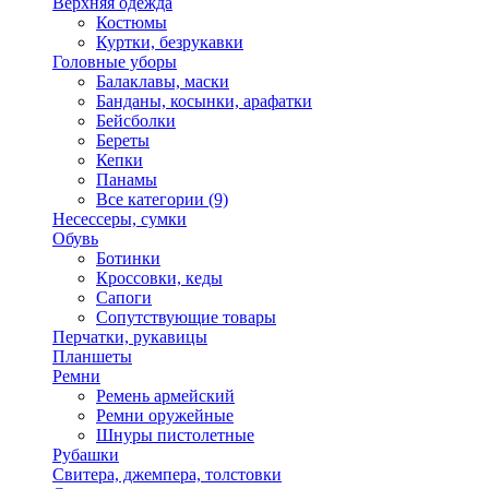
Верхняя одежда
Костюмы
Куртки, безрукавки
Головные уборы
Балаклавы, маски
Банданы, косынки, арафатки
Бейсболки
Береты
Кепки
Панамы
Все категории (9)
Несессеры, сумки
Обувь
Ботинки
Кроссовки, кеды
Сапоги
Сопутствующие товары
Перчатки, рукавицы
Планшеты
Ремни
Ремень армейский
Ремни оружейные
Шнуры пистолетные
Рубашки
Свитера, джемпера, толстовки