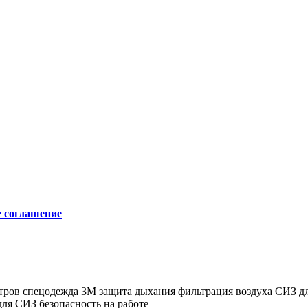
е соглашение
тров
спецодежда 3M
защита дыхания
фильтрация воздуха
СИЗ дл
для СИЗ
безопасность на работе