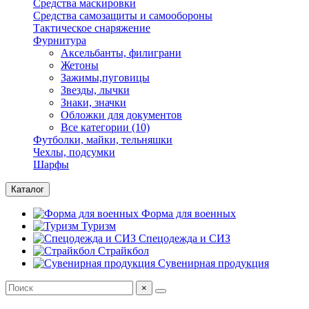
Средства маскировки
Средства самозащиты и самообороны
Тактическое снаряжение
Фурнитура
Аксельбанты, филиграни
Жетоны
Зажимы,пуговицы
Звезды, лычки
Знаки, значки
Обложки для документов
Все категории (10)
Футболки, майки, тельняшки
Чехлы, подсумки
Шарфы
Каталог
Форма для военных
Туризм
Спецодежда и СИЗ
Страйкбол
Сувенирная продукция
×