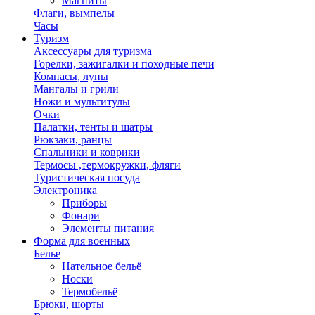
Магниты
Флаги, вымпелы
Часы
Туризм
Аксессуары для туризма
Горелки, зажигалки и походные печи
Компасы, лупы
Мангалы и грили
Ножи и мультитулы
Очки
Палатки, тенты и шатры
Рюкзаки, ранцы
Спальники и коврики
Термосы ,термокружки, фляги
Туристическая посуда
Электроника
Приборы
Фонари
Элементы питания
Форма для военных
Белье
Нательное бельё
Носки
Термобельё
Брюки, шорты