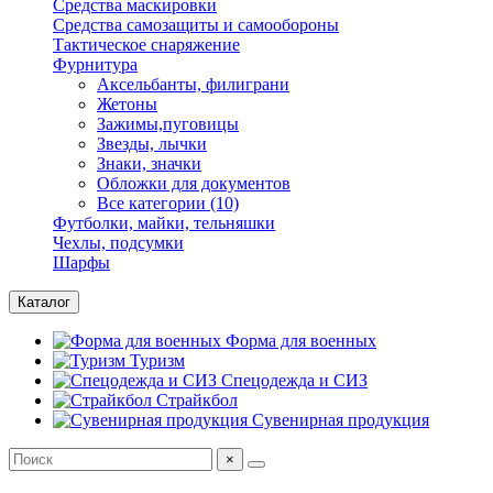
Средства маскировки
Средства самозащиты и самообороны
Тактическое снаряжение
Фурнитура
Аксельбанты, филиграни
Жетоны
Зажимы,пуговицы
Звезды, лычки
Знаки, значки
Обложки для документов
Все категории (10)
Футболки, майки, тельняшки
Чехлы, подсумки
Шарфы
Каталог
Форма для военных
Туризм
Спецодежда и СИЗ
Страйкбол
Сувенирная продукция
×