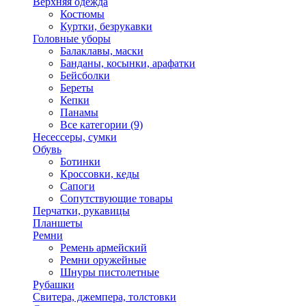
Верхняя одежда
Костюмы
Куртки, безрукавки
Головные уборы
Балаклавы, маски
Банданы, косынки, арафатки
Бейсболки
Береты
Кепки
Панамы
Все категории (9)
Несессеры, сумки
Обувь
Ботинки
Кроссовки, кеды
Сапоги
Сопутствующие товары
Перчатки, рукавицы
Планшеты
Ремни
Ремень армейский
Ремни оружейные
Шнуры пистолетные
Рубашки
Свитера, джемпера, толстовки