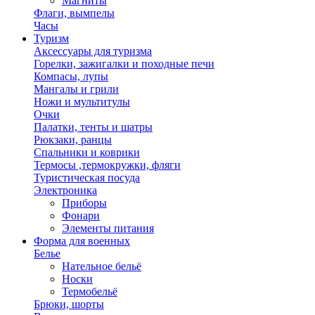
Магниты
Флаги, вымпелы
Часы
Туризм
Аксессуары для туризма
Горелки, зажигалки и походные печи
Компасы, лупы
Мангалы и грили
Ножи и мультитулы
Очки
Палатки, тенты и шатры
Рюкзаки, ранцы
Спальники и коврики
Термосы ,термокружки, фляги
Туристическая посуда
Электроника
Приборы
Фонари
Элементы питания
Форма для военных
Белье
Нательное бельё
Носки
Термобельё
Брюки, шорты