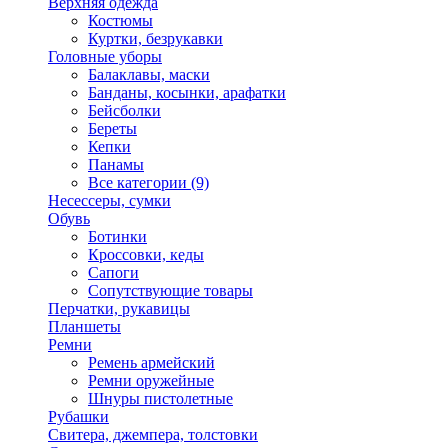
Верхняя одежда
Костюмы
Куртки, безрукавки
Головные уборы
Балаклавы, маски
Банданы, косынки, арафатки
Бейсболки
Береты
Кепки
Панамы
Все категории (9)
Несессеры, сумки
Обувь
Ботинки
Кроссовки, кеды
Сапоги
Сопутствующие товары
Перчатки, рукавицы
Планшеты
Ремни
Ремень армейский
Ремни оружейные
Шнуры пистолетные
Рубашки
Свитера, джемпера, толстовки