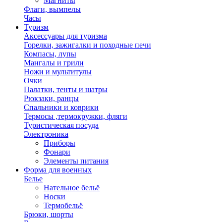
Магниты
Флаги, вымпелы
Часы
Туризм
Аксессуары для туризма
Горелки, зажигалки и походные печи
Компасы, лупы
Мангалы и грили
Ножи и мультитулы
Очки
Палатки, тенты и шатры
Рюкзаки, ранцы
Спальники и коврики
Термосы ,термокружки, фляги
Туристическая посуда
Электроника
Приборы
Фонари
Элементы питания
Форма для военных
Белье
Нательное бельё
Носки
Термобельё
Брюки, шорты