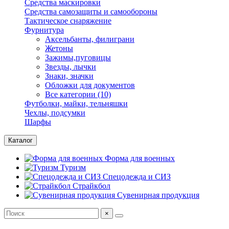
Средства маскировки
Средства самозащиты и самообороны
Тактическое снаряжение
Фурнитура
Аксельбанты, филиграни
Жетоны
Зажимы,пуговицы
Звезды, лычки
Знаки, значки
Обложки для документов
Все категории (10)
Футболки, майки, тельняшки
Чехлы, подсумки
Шарфы
Каталог
Форма для военных
Туризм
Спецодежда и СИЗ
Страйкбол
Сувенирная продукция
×