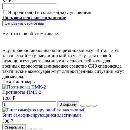
Капча
Я прочитал(а) и согласен(на) с условиями
Пользовательское соглашение
Отправить свой отзыв
Нет отзывов об этом товаре.
жгут кровоостанавливающий
резиновый жгут
Виталфарм
тактический жгут
медицинский жгут
жгут для первой
помощи
жгут для травм
жгут для спасателей
жгут для
военных
кровоостанавливающее средство
СИЗ
спецодежда
тактические аксессуары
жгут для экстренных ситуаций
жгут
для медиков
Похожие товары
Противогаз ПМК-2
1200 ₽
В корзину
Бинт самофиксирующийся эластичный
300 ₽
Уведомить