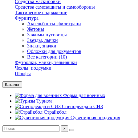
Средства маскировки
Средства самозащиты и самообороны
Тактическое снаряжение
Фурнитура
Аксельбанты, филиграни
Жетоны
Зажимы,пуговицы
Звезды, лычки
Знаки, значки
Обложки для документов
Все категории (10)
Футболки, майки, тельняшки
Чехлы, подсумки
Шарфы
Каталог
Форма для военных
Туризм
Спецодежда и СИЗ
Страйкбол
Сувенирная продукция
×