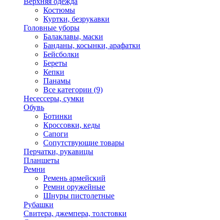
Верхняя одежда
Костюмы
Куртки, безрукавки
Головные уборы
Балаклавы, маски
Банданы, косынки, арафатки
Бейсболки
Береты
Кепки
Панамы
Все категории (9)
Несессеры, сумки
Обувь
Ботинки
Кроссовки, кеды
Сапоги
Сопутствующие товары
Перчатки, рукавицы
Планшеты
Ремни
Ремень армейский
Ремни оружейные
Шнуры пистолетные
Рубашки
Свитера, джемпера, толстовки