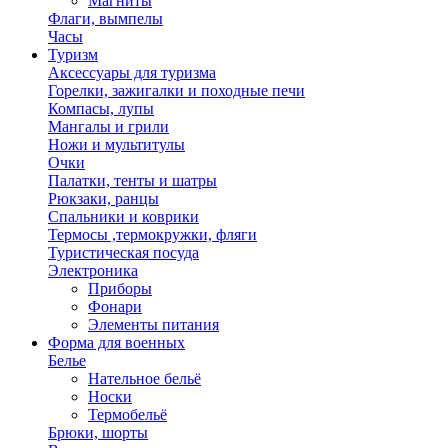
Магниты
Флаги, вымпелы
Часы
Туризм
Аксессуары для туризма
Горелки, зажигалки и походные печи
Компасы, лупы
Мангалы и грили
Ножи и мультитулы
Очки
Палатки, тенты и шатры
Рюкзаки, ранцы
Спальники и коврики
Термосы ,термокружки, фляги
Туристическая посуда
Электроника
Приборы
Фонари
Элементы питания
Форма для военных
Белье
Нательное бельё
Носки
Термобельё
Брюки, шорты