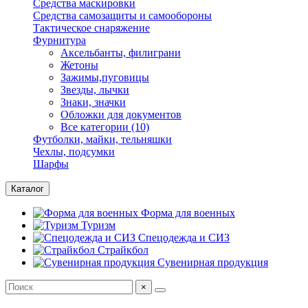
Средства маскировки
Средства самозащиты и самообороны
Тактическое снаряжение
Фурнитура
Аксельбанты, филиграни
Жетоны
Зажимы,пуговицы
Звезды, лычки
Знаки, значки
Обложки для документов
Все категории (10)
Футболки, майки, тельняшки
Чехлы, подсумки
Шарфы
Каталог
Форма для военных
Туризм
Спецодежда и СИЗ
Страйкбол
Сувенирная продукция
×