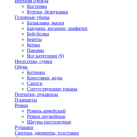
Верхняя одежда
Костюмы
Куртки, безрукавки
Головные уборы
Балаклавы, маски
Банданы, косынки, арафатки
Бейсболки
Береты
Кепки
Панамы
Все категории (9)
Несессеры, сумки
Обувь
Ботинки
Кроссовки, кеды
Сапоги
Сопутствующие товары
Перчатки, рукавицы
Планшеты
Ремни
Ремень армейский
Ремни оружейные
Шнуры пистолетные
Рубашки
Свитера, джемпера, толстовки