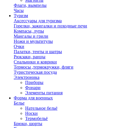
Магниты
Флаги, вымпелы
Часы
Туризм
Аксессуары для туризма
Горелки, зажигалки и походные печи
Компасы, лупы
Мангалы и грили
Ножи и мультитулы
Очки
Палатки, тенты и шатры
Рюкзаки, ранцы
Спальники и коврики
Термосы ,термокружки, фляги
Туристическая посуда
Электроника
Приборы
Фонари
Элементы питания
Форма для военных
Белье
Нательное бельё
Носки
Термобельё
Брюки, шорты