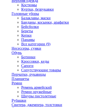
Верхняя одежда
Костюмы
Куртки, безрукавки
Головные уборы
Балаклавы, маски
Банданы, косынки, арафатки
Бейсболки
Береты
Кепки
Панамы
Все категории (9)
Несессеры, сумки
Обувь
Ботинки
Кроссовки, кеды
Сапоги
Сопутствующие товары
Перчатки, рукавицы
Планшеты
Ремни
Ремень армейский
Ремни оружейные
Шнуры пистолетные
Рубашки
Свитера, джемпера, толстовки