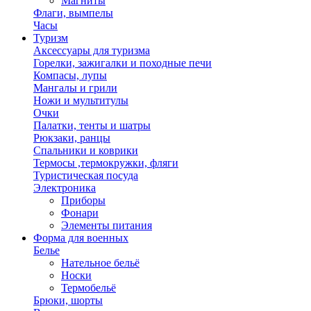
Магниты
Флаги, вымпелы
Часы
Туризм
Аксессуары для туризма
Горелки, зажигалки и походные печи
Компасы, лупы
Мангалы и грили
Ножи и мультитулы
Очки
Палатки, тенты и шатры
Рюкзаки, ранцы
Спальники и коврики
Термосы ,термокружки, фляги
Туристическая посуда
Электроника
Приборы
Фонари
Элементы питания
Форма для военных
Белье
Нательное бельё
Носки
Термобельё
Брюки, шорты