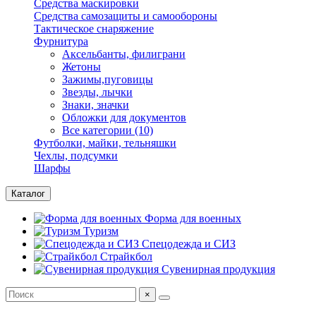
Средства маскировки
Средства самозащиты и самообороны
Тактическое снаряжение
Фурнитура
Аксельбанты, филиграни
Жетоны
Зажимы,пуговицы
Звезды, лычки
Знаки, значки
Обложки для документов
Все категории (10)
Футболки, майки, тельняшки
Чехлы, подсумки
Шарфы
Каталог
Форма для военных
Туризм
Спецодежда и СИЗ
Страйкбол
Сувенирная продукция
×