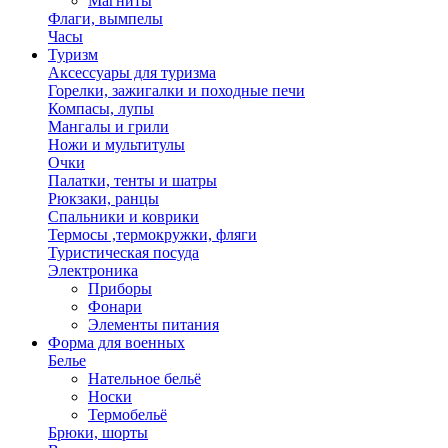
Магниты
Флаги, вымпелы
Часы
Туризм
Аксессуары для туризма
Горелки, зажигалки и походные печи
Компасы, лупы
Мангалы и грили
Ножи и мультитулы
Очки
Палатки, тенты и шатры
Рюкзаки, ранцы
Спальники и коврики
Термосы ,термокружки, фляги
Туристическая посуда
Электроника
Приборы
Фонари
Элементы питания
Форма для военных
Белье
Нательное бельё
Носки
Термобельё
Брюки, шорты