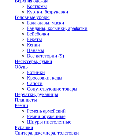
Верхняя одежда
Костюмы
Куртки, безрукавки
Головные уборы
Балаклавы, маски
Банданы, косынки, арафатки
Бейсболки
Береты
Кепки
Панамы
Все категории (9)
Несессеры, сумки
Обувь
Ботинки
Кроссовки, кеды
Сапоги
Сопутствующие товары
Перчатки, рукавицы
Планшеты
Ремни
Ремень армейский
Ремни оружейные
Шнуры пистолетные
Рубашки
Свитера, джемпера, толстовки