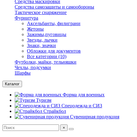
Средства маскировки
Средства самозащиты и самообороны
Тактическое снаряжение
Фурнитура
Аксельбанты, филиграни
Жетоны
Зажимы,пуговицы
Звезды, лычки
Знаки, значки
Обложки для документов
Все категории (10)
Футболки, майки, тельняшки
Чехлы, подсумки
Шарфы
Каталог
Форма для военных
Туризм
Спецодежда и СИЗ
Страйкбол
Сувенирная продукция
×