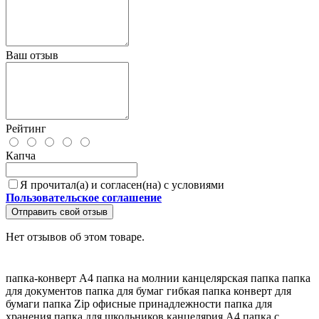
Ваш отзыв
Рейтинг
Капча
Я прочитал(а) и согласен(на) с условиями
Пользовательское соглашение
Отправить свой отзыв
Нет отзывов об этом товаре.
папка-конверт А4
папка на молнии
канцелярская папка
папка
для документов
папка для бумаг
гибкая папка
конверт для
бумаги
папка Zip
офисные принадлежности
папка для
хранения
папка для школьников
канцелярия A4
папка с