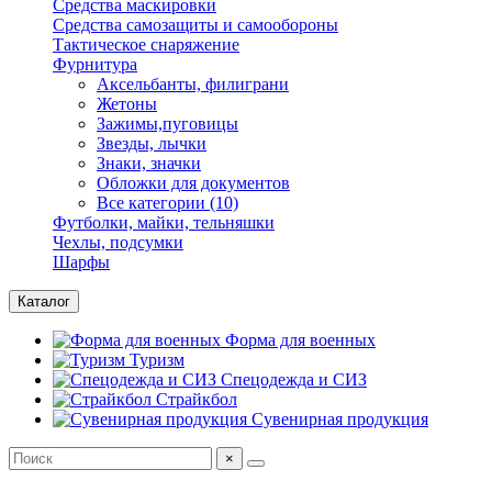
Средства маскировки
Средства самозащиты и самообороны
Тактическое снаряжение
Фурнитура
Аксельбанты, филиграни
Жетоны
Зажимы,пуговицы
Звезды, лычки
Знаки, значки
Обложки для документов
Все категории (10)
Футболки, майки, тельняшки
Чехлы, подсумки
Шарфы
Каталог
Форма для военных
Туризм
Спецодежда и СИЗ
Страйкбол
Сувенирная продукция
×