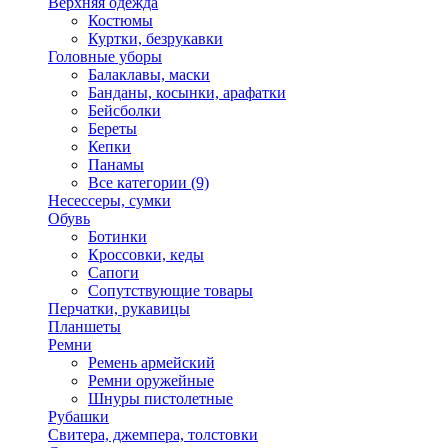
Верхняя одежда
Костюмы
Куртки, безрукавки
Головные уборы
Балаклавы, маски
Банданы, косынки, арафатки
Бейсболки
Береты
Кепки
Панамы
Все категории (9)
Несессеры, сумки
Обувь
Ботинки
Кроссовки, кеды
Сапоги
Сопутствующие товары
Перчатки, рукавицы
Планшеты
Ремни
Ремень армейский
Ремни оружейные
Шнуры пистолетные
Рубашки
Свитера, джемпера, толстовки