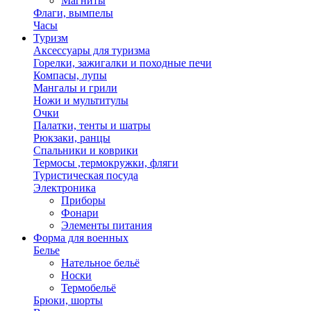
Магниты
Флаги, вымпелы
Часы
Туризм
Аксессуары для туризма
Горелки, зажигалки и походные печи
Компасы, лупы
Мангалы и грили
Ножи и мультитулы
Очки
Палатки, тенты и шатры
Рюкзаки, ранцы
Спальники и коврики
Термосы ,термокружки, фляги
Туристическая посуда
Электроника
Приборы
Фонари
Элементы питания
Форма для военных
Белье
Нательное бельё
Носки
Термобельё
Брюки, шорты