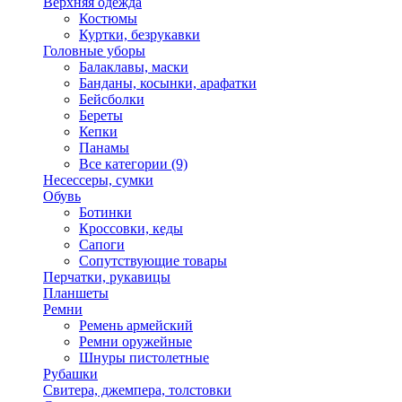
Верхняя одежда
Костюмы
Куртки, безрукавки
Головные уборы
Балаклавы, маски
Банданы, косынки, арафатки
Бейсболки
Береты
Кепки
Панамы
Все категории (9)
Несессеры, сумки
Обувь
Ботинки
Кроссовки, кеды
Сапоги
Сопутствующие товары
Перчатки, рукавицы
Планшеты
Ремни
Ремень армейский
Ремни оружейные
Шнуры пистолетные
Рубашки
Свитера, джемпера, толстовки