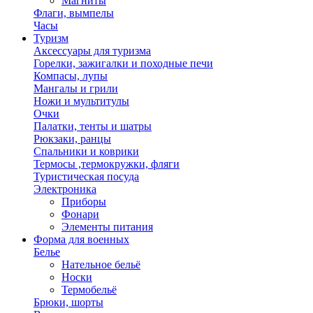
Магниты
Флаги, вымпелы
Часы
Туризм
Аксессуары для туризма
Горелки, зажигалки и походные печи
Компасы, лупы
Мангалы и грили
Ножи и мультитулы
Очки
Палатки, тенты и шатры
Рюкзаки, ранцы
Спальники и коврики
Термосы ,термокружки, фляги
Туристическая посуда
Электроника
Приборы
Фонари
Элементы питания
Форма для военных
Белье
Нательное бельё
Носки
Термобельё
Брюки, шорты