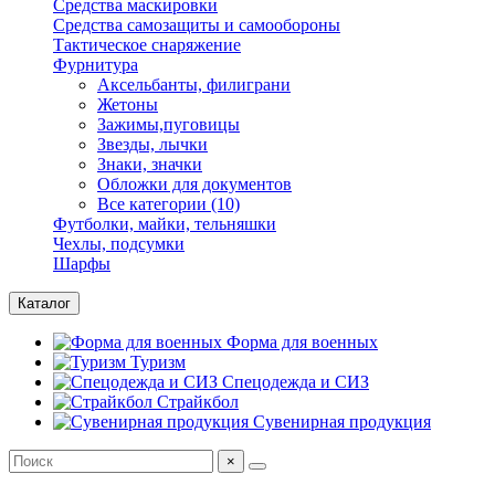
Средства маскировки
Средства самозащиты и самообороны
Тактическое снаряжение
Фурнитура
Аксельбанты, филиграни
Жетоны
Зажимы,пуговицы
Звезды, лычки
Знаки, значки
Обложки для документов
Все категории (10)
Футболки, майки, тельняшки
Чехлы, подсумки
Шарфы
Каталог
Форма для военных
Туризм
Спецодежда и СИЗ
Страйкбол
Сувенирная продукция
×