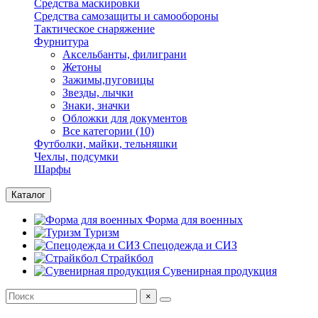
Средства маскировки
Средства самозащиты и самообороны
Тактическое снаряжение
Фурнитура
Аксельбанты, филиграни
Жетоны
Зажимы,пуговицы
Звезды, лычки
Знаки, значки
Обложки для документов
Все категории (10)
Футболки, майки, тельняшки
Чехлы, подсумки
Шарфы
Каталог
Форма для военных
Туризм
Спецодежда и СИЗ
Страйкбол
Сувенирная продукция
×