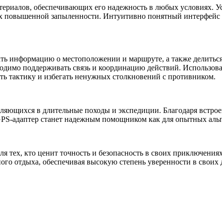
ериалов, обеспечивающих его надежность в любых условиях. Ус
виях повышенной запыленности. Интуитивно понятный интерфей
ать информацию о местоположении и маршруте, а также делитьс
ходимо поддерживать связь и координацию действий. Использова
ть тактику и избегать ненужных столкновений с противником.
авляющихся в длительные походы и экспедиции. Благодаря встро
 GPS-адаптер станет надежным помощником как для опытных аль
 тех, кто ценит точность и безопасность в своих приключениях
ого отдыха, обеспечивая высокую степень уверенности в своих 