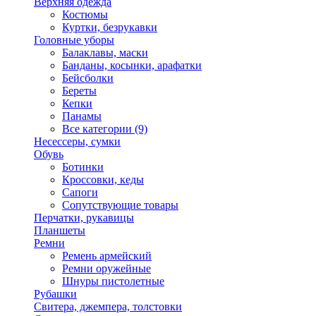
Верхняя одежда
Костюмы
Куртки, безрукавки
Головные уборы
Балаклавы, маски
Банданы, косынки, арафатки
Бейсболки
Береты
Кепки
Панамы
Все категории (9)
Несессеры, сумки
Обувь
Ботинки
Кроссовки, кеды
Сапоги
Сопутствующие товары
Перчатки, рукавицы
Планшеты
Ремни
Ремень армейский
Ремни оружейные
Шнуры пистолетные
Рубашки
Свитера, джемпера, толстовки