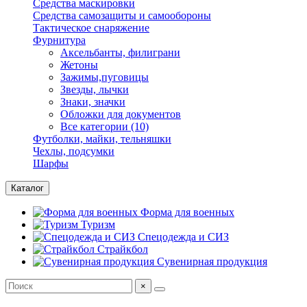
Средства маскировки
Средства самозащиты и самообороны
Тактическое снаряжение
Фурнитура
Аксельбанты, филиграни
Жетоны
Зажимы,пуговицы
Звезды, лычки
Знаки, значки
Обложки для документов
Все категории (10)
Футболки, майки, тельняшки
Чехлы, подсумки
Шарфы
Каталог
Форма для военных
Туризм
Спецодежда и СИЗ
Страйкбол
Сувенирная продукция
×