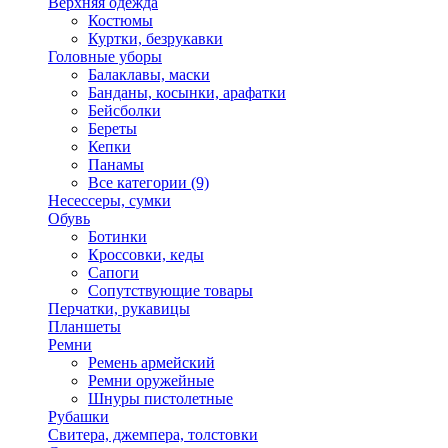
Верхняя одежда
Костюмы
Куртки, безрукавки
Головные уборы
Балаклавы, маски
Банданы, косынки, арафатки
Бейсболки
Береты
Кепки
Панамы
Все категории (9)
Несессеры, сумки
Обувь
Ботинки
Кроссовки, кеды
Сапоги
Сопутствующие товары
Перчатки, рукавицы
Планшеты
Ремни
Ремень армейский
Ремни оружейные
Шнуры пистолетные
Рубашки
Свитера, джемпера, толстовки