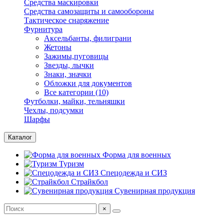
Средства маскировки
Средства самозащиты и самообороны
Тактическое снаряжение
Фурнитура
Аксельбанты, филиграни
Жетоны
Зажимы,пуговицы
Звезды, лычки
Знаки, значки
Обложки для документов
Все категории (10)
Футболки, майки, тельняшки
Чехлы, подсумки
Шарфы
Каталог
Форма для военных
Туризм
Спецодежда и СИЗ
Страйкбол
Сувенирная продукция
×