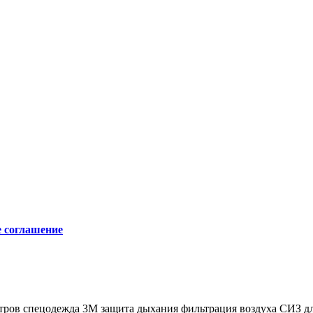
е соглашение
тров
спецодежда 3M
защита дыхания
фильтрация воздуха
СИЗ дл