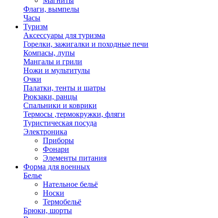
Магниты
Флаги, вымпелы
Часы
Туризм
Аксессуары для туризма
Горелки, зажигалки и походные печи
Компасы, лупы
Мангалы и грили
Ножи и мультитулы
Очки
Палатки, тенты и шатры
Рюкзаки, ранцы
Спальники и коврики
Термосы ,термокружки, фляги
Туристическая посуда
Электроника
Приборы
Фонари
Элементы питания
Форма для военных
Белье
Нательное бельё
Носки
Термобельё
Брюки, шорты