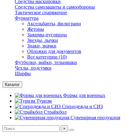
Средства маскировки
Средства самозащиты и самообороны
Тактическое снаряжение
Фурнитура
Аксельбанты, филиграни
Жетоны
Зажимы,пуговицы
Звезды, лычки
Знаки, значки
Обложки для документов
Все категории (10)
Футболки, майки, тельняшки
Чехлы, подсумки
Шарфы
Каталог
Форма для военных
Туризм
Спецодежда и СИЗ
Страйкбол
Сувенирная продукция
×