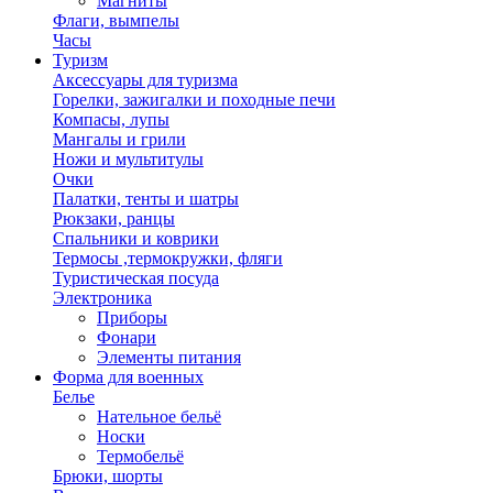
Магниты
Флаги, вымпелы
Часы
Туризм
Аксессуары для туризма
Горелки, зажигалки и походные печи
Компасы, лупы
Мангалы и грили
Ножи и мультитулы
Очки
Палатки, тенты и шатры
Рюкзаки, ранцы
Спальники и коврики
Термосы ,термокружки, фляги
Туристическая посуда
Электроника
Приборы
Фонари
Элементы питания
Форма для военных
Белье
Нательное бельё
Носки
Термобельё
Брюки, шорты