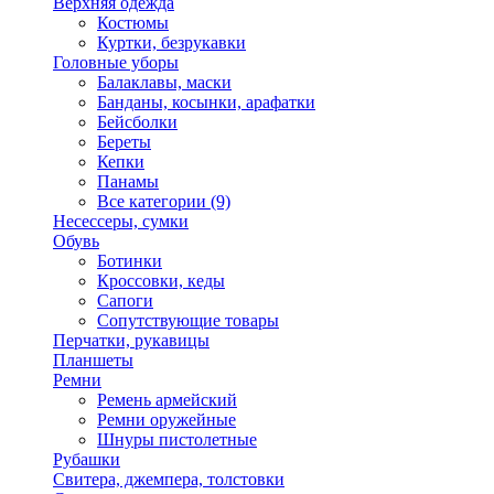
Верхняя одежда
Костюмы
Куртки, безрукавки
Головные уборы
Балаклавы, маски
Банданы, косынки, арафатки
Бейсболки
Береты
Кепки
Панамы
Все категории (9)
Несессеры, сумки
Обувь
Ботинки
Кроссовки, кеды
Сапоги
Сопутствующие товары
Перчатки, рукавицы
Планшеты
Ремни
Ремень армейский
Ремни оружейные
Шнуры пистолетные
Рубашки
Свитера, джемпера, толстовки