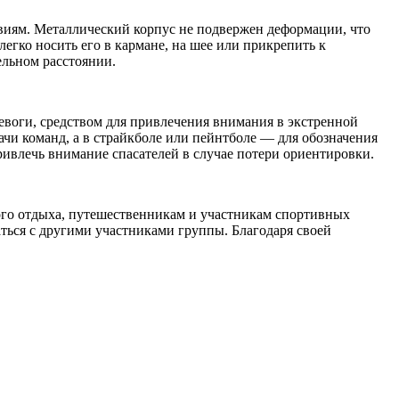
твиям. Металлический корпус не подвержен деформации, что
егко носить его в кармане, на шее или прикрепить к
ельном расстоянии.
евоги, средством для привлечения внимания в экстренной
ачи команд, а в страйкболе или пейнтболе — для обозначения
ривлечь внимание спасателей в случае потери ориентировки.
ого отдыха, путешественникам и участникам спортивных
ться с другими участниками группы. Благодаря своей