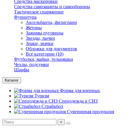
Средства маскировки
Средства самозащиты и самообороны
Тактическое снаряжение
Фурнитура
Аксельбанты, филиграни
Жетоны
Зажимы,пуговицы
Звезды, лычки
Знаки, значки
Обложки для документов
Все категории (10)
Футболки, майки, тельняшки
Чехлы, подсумки
Шарфы
Каталог
Форма для военных
Туризм
Спецодежда и СИЗ
Страйкбол
Сувенирная продукция
×