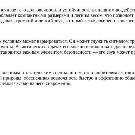
спечивает его долговечность и устойчивость к внешним воздейс
бладает компактными размерами и легким весом, что позволяет л
давать громкий и четкий звук, который легко слышен на значит
х условиях может варьироваться. Он может служить сигналом тр
уппы. В тактических задачах его можно использовать для перед
 становится важным элементом безопасности — его звук может п
 военным и тактическим специалистам, но и любителям активн
й природы, обеспечивая возможность быстро и эффективно обща
млемой частью вашего снаряжения.