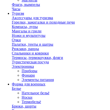
Магниты
Флаги, вымпелы
Часы
Туризм
Аксессуары для туризма
Горелки, зажигалки и походные печи
Компасы, лупы
Мангалы и грили
Ножи и мультитулы
Очки
Палатки, тенты и шатры
Рюкзаки, ранцы
Спальники и коврики
Термосы ,термокружки, фляги
Туристическая посуда
Электроника
Приборы
Фонари
Элементы питания
Форма для военных
Белье
Нательное бельё
Носки
Термобельё
Брюки, шорты