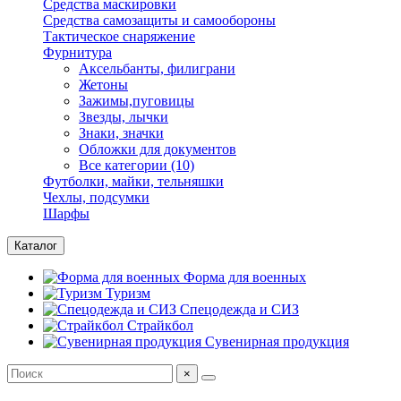
Средства маскировки
Средства самозащиты и самообороны
Тактическое снаряжение
Фурнитура
Аксельбанты, филиграни
Жетоны
Зажимы,пуговицы
Звезды, лычки
Знаки, значки
Обложки для документов
Все категории (10)
Футболки, майки, тельняшки
Чехлы, подсумки
Шарфы
Каталог
Форма для военных
Туризм
Спецодежда и СИЗ
Страйкбол
Сувенирная продукция
×