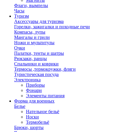
Магниты
Флаги, вымпелы
Часы
Туризм
Аксессуары для туризма
Горелки, зажигалки и походные печи
Компасы, лупы
Мангалы и грили
Ножи и мультитулы
Очки
Палатки, тенты и шатры
Рюкзаки, ранцы
Спальники и коврики
Термосы ,термокружки, фляги
Туристическая посуда
Электроника
Приборы
Фонари
Элементы питания
Форма для военных
Белье
Нательное бельё
Носки
Термобельё
Брюки, шорты