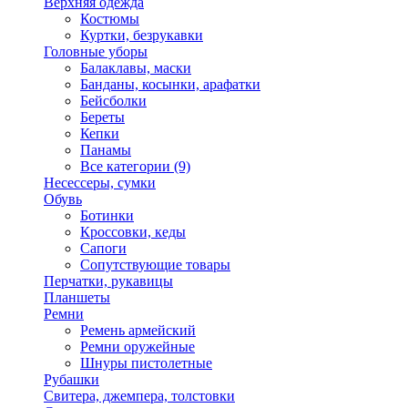
Верхняя одежда
Костюмы
Куртки, безрукавки
Головные уборы
Балаклавы, маски
Банданы, косынки, арафатки
Бейсболки
Береты
Кепки
Панамы
Все категории (9)
Несессеры, сумки
Обувь
Ботинки
Кроссовки, кеды
Сапоги
Сопутствующие товары
Перчатки, рукавицы
Планшеты
Ремни
Ремень армейский
Ремни оружейные
Шнуры пистолетные
Рубашки
Свитера, джемпера, толстовки